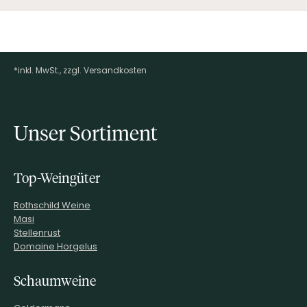
*inkl. MwSt., zzgl. Versandkosten
Footer-Menü
Unser Sortiment
Top-Weingüter
Rothschild Weine
Masi
Stellenrust
Domaine Horgelus
Schaumweine