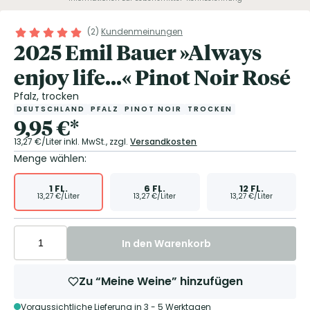
(
2
)
Kundenmeinungen
2025 Emil Bauer »Always
enjoy life...« Pinot Noir Rosé
Pfalz, trocken
DEUTSCHLAND
PFALZ
PINOT NOIR
TROCKEN
9,95
€
*
13,27
€/Liter
inkl. MwSt.,
zzgl.
Versandkosten
Menge wählen:
1
FL.
6
FL.
12
FL.
13,27
€/Liter
13,27
€/Liter
13,27
€/Liter
In den Warenkorb
Zu “Meine Weine” hinzufügen
Voraussichtliche Lieferung in 3 - 5 Werktagen