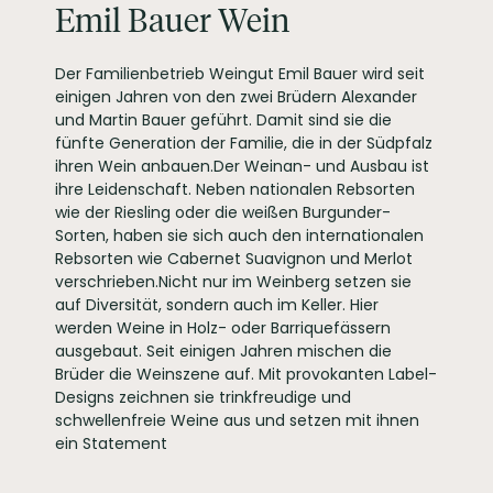
Emil Bauer Wein
Nußdorf
WEINTYPGESCHMACK
Trocken
Der Familienbetrieb Weingut Emil Bauer wird seit
EAN
4260213812043
einigen Jahren von den zwei Brüdern Alexander
ARTIKELNUMMER
106213
und Martin Bauer geführt. Damit sind sie die
fünfte Generation der Familie, die in der Südpfalz
ihren Wein anbauen.Der Weinan- und Ausbau ist
ihre Leidenschaft. Neben nationalen Rebsorten
wie der Riesling oder die weißen Burgunder-
Sorten, haben sie sich auch den internationalen
Rebsorten wie Cabernet Suavignon und Merlot
verschrieben.Nicht nur im Weinberg setzen sie
auf Diversität, sondern auch im Keller. Hier
werden Weine in Holz- oder Barriquefässern
ausgebaut. Seit einigen Jahren mischen die
Brüder die Weinszene auf. Mit provokanten Label-
Designs zeichnen sie trinkfreudige und
schwellenfreie Weine aus und setzen mit ihnen
ein Statement