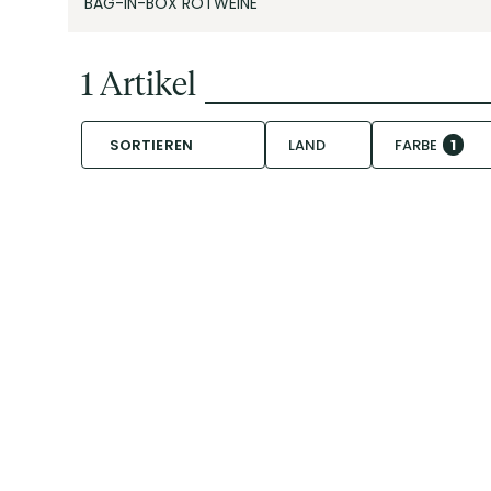
BAG-IN-BOX ROTWEINE
1
Artikel
SORTIEREN
LAND
FARBE
1