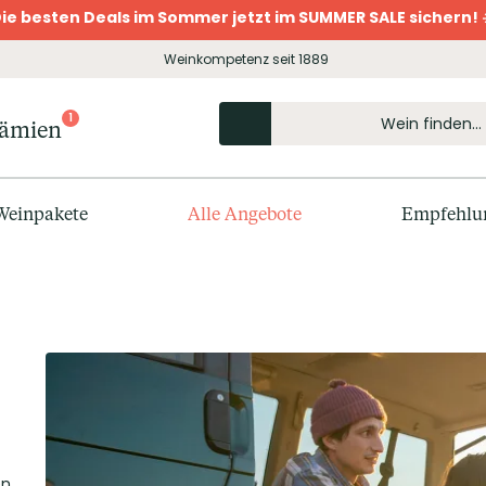
ie besten Deals im Sommer jetzt im SUMMER SALE sichern! 
Weinkompetenz seit 1889
1
rämien
Weinpakete
Alle Angebote
Empfehlu
en