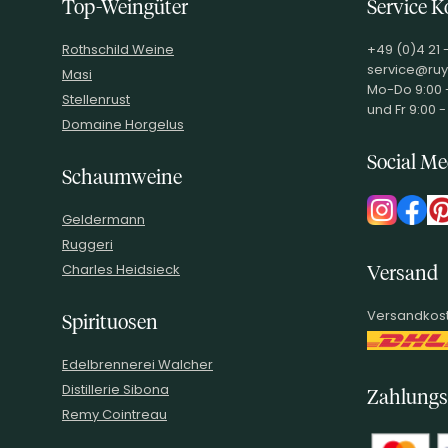
Top-Weingüter
Service K
Rothschild Weine
+49 (0)4 21 
service@ruy
Masi
Mo-Do 9:00 -
Stellenrust
und Fr 9:00 -
Domaine Horgelus
Social Me
Schaumweine
Geldermann
Ruggeri
Charles Heidsieck
Versand
Versandkost
Spirituosen
Edelbrennerei Walcher
Distillerie Sibona
Zahlungs
Remy Cointreau