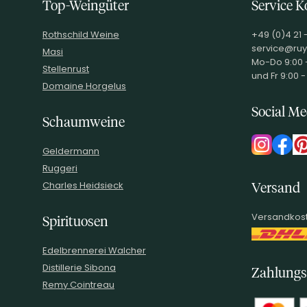
Top-Weingüter
Service K
Rothschild Weine
+49 (0)4 21 
service@ruy
Masi
Mo-Do 9:00 -
Stellenrust
und Fr 9:00 -
Domaine Horgelus
Social Me
Schaumweine
Geldermann
Ruggeri
Charles Heidsieck
Versand
Versandkost
Spirituosen
Edelbrennerei Walcher
Distillerie Sibona
Zahlungs
Remy Cointreau