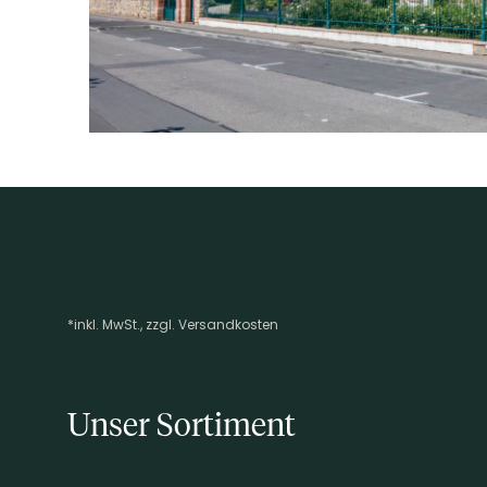
Abfüllung kann unter Schutzatmosphäre erfolgen
*inkl. MwSt., zzgl. Versandkosten
Footer-Menü
Unser Sortiment