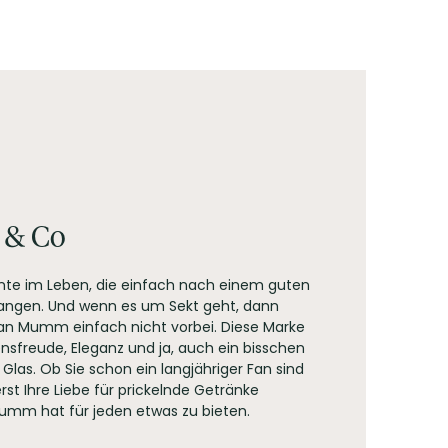
nsäure, Säureregulator: enthält Weinsäure und/oder
& Co
nte im Leben, die einfach nach einem guten
langen. Und wenn es um Sekt geht, dann
 Mumm einfach nicht vorbei. Diese Marke
ensfreude, Eleganz und ja, auch ein bisschen
Glas. Ob Sie schon ein langjähriger Fan sind
rst Ihre Liebe für prickelnde Getränke
umm hat für jeden etwas zu bieten.