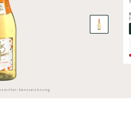
7
B
(
ensmittel-Kennzeichnung