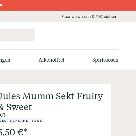
☀️
Freunde werben & 25€ sichern!
ngen
Alkoholfrei
Spirituosen
Jules Mumm Sekt Fruity
& Sweet
süß
DEUTSCHLAND
SÜSS
5,50
€
*