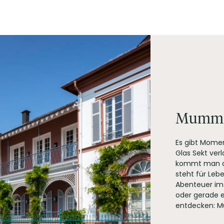
rte
most, Konservierungsstoff:
Schwefeldioxid
, Stabilisator: enthält Citrone
Mumm 
Es gibt Mome
ien GmbH, Matheus-Müller-Platz 1 65343 Eltville am Rhein
Glas Sekt ver
kommt man an
steht für Leb
Abenteuer im 
oder gerade e
entdecken: M