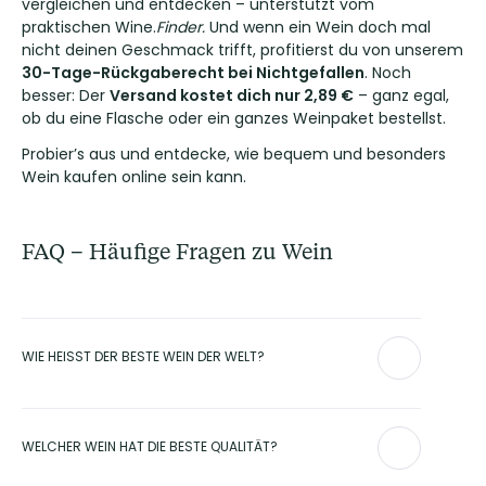
vergleichen und entdecken – unterstützt vom
praktischen Wine.
Finder.
Und wenn ein Wein doch mal
nicht deinen Geschmack trifft, profitierst du von unserem
30-Tage-Rückgaberecht bei Nichtgefallen
. Noch
besser: Der
Versand kostet dich nur 2,89 €
– ganz egal,
ob du eine Flasche oder ein ganzes Weinpaket bestellst.
Probier’s aus und entdecke, wie bequem und besonders
Wein kaufen online sein kann.
FAQ – Häufige Fragen zu Wein
WIE HEISST DER BESTE WEIN DER WELT?
Den einen besten Wein der Welt gibt es nicht – denn
Geschmack ist subjektiv. Zu den international
WELCHER WEIN HAT DIE BESTE QUALITÄT?
angesehensten und beliebtesten Weinen zählen jedoch die
Champagner von
Dom Pérignon
, der
Opus One von
Mondavi
oder die Weine von
Michel Chapoutier
. Bei Club of