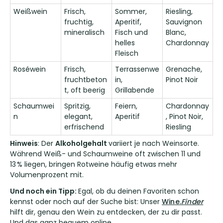
Weißwein
Frisch,
Sommer,
Riesling,
fruchtig,
Aperitif,
Sauvignon
mineralisch
Fisch und
Blanc,
helles
Chardonnay
Fleisch
Roséwein
Frisch,
Terrassenwe
Grenache,
fruchtbeton
in,
Pinot Noir
t, oft beerig
Grillabende
Schaumwei
Spritzig,
Feiern,
Chardonnay
n
elegant,
Aperitif
, Pinot Noir,
erfrischend
Riesling
Hinweis
: Der
Alkoholgehalt
variiert je nach Weinsorte.
Während Weiß- und Schaumweine oft zwischen 11 und
13 % liegen, bringen Rotweine häufig etwas mehr
Volumenprozent mit.
Und noch ein Tipp:
Egal, ob du deinen Favoriten schon
kennst oder noch auf der Suche bist: Unser
Wine
.
Finder
hilft dir, genau den Wein zu entdecken, der zu dir passt.
Und das ganz bequem online.