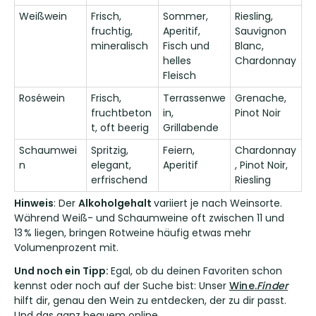
Weißwein
Frisch,
Sommer,
Riesling,
fruchtig,
Aperitif,
Sauvignon
mineralisch
Fisch und
Blanc,
helles
Chardonnay
Fleisch
Roséwein
Frisch,
Terrassenwe
Grenache,
fruchtbeton
in,
Pinot Noir
t, oft beerig
Grillabende
Schaumwei
Spritzig,
Feiern,
Chardonnay
n
elegant,
Aperitif
, Pinot Noir,
erfrischend
Riesling
Hinweis
: Der
Alkoholgehalt
variiert je nach Weinsorte.
Während Weiß- und Schaumweine oft zwischen 11 und
13 % liegen, bringen Rotweine häufig etwas mehr
Volumenprozent mit.
Und noch ein Tipp:
Egal, ob du deinen Favoriten schon
kennst oder noch auf der Suche bist: Unser
Wine
.
Finder
hilft dir, genau den Wein zu entdecken, der zu dir passt.
Und das ganz bequem online.