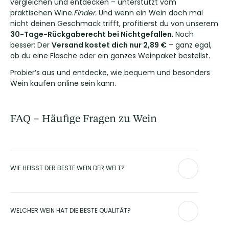
vergleichen und entdecken – unterstützt vom
praktischen Wine.
Finder.
Und wenn ein Wein doch mal
nicht deinen Geschmack trifft, profitierst du von unserem
30-Tage-Rückgaberecht bei Nichtgefallen
. Noch
besser: Der
Versand kostet dich nur 2,89 €
– ganz egal,
ob du eine Flasche oder ein ganzes Weinpaket bestellst.
Probier’s aus und entdecke, wie bequem und besonders
Wein kaufen online sein kann.
FAQ – Häufige Fragen zu Wein
WIE HEISST DER BESTE WEIN DER WELT?
Den einen besten Wein der Welt gibt es nicht – denn
Geschmack ist subjektiv. Zu den international
WELCHER WEIN HAT DIE BESTE QUALITÄT?
angesehensten und beliebtesten Weinen zählen jedoch die
Champagner von
Dom Pérignon
, der
Opus One von
Mondavi
oder die Weine von
Michel Chapoutier
. Bei Club of