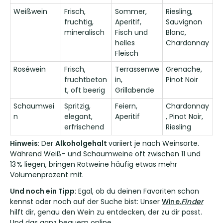
Weißwein
Frisch,
Sommer,
Riesling,
fruchtig,
Aperitif,
Sauvignon
mineralisch
Fisch und
Blanc,
helles
Chardonnay
Fleisch
Roséwein
Frisch,
Terrassenwe
Grenache,
fruchtbeton
in,
Pinot Noir
t, oft beerig
Grillabende
Schaumwei
Spritzig,
Feiern,
Chardonnay
n
elegant,
Aperitif
, Pinot Noir,
erfrischend
Riesling
Hinweis
: Der
Alkoholgehalt
variiert je nach Weinsorte.
Während Weiß- und Schaumweine oft zwischen 11 und
13 % liegen, bringen Rotweine häufig etwas mehr
Volumenprozent mit.
Und noch ein Tipp:
Egal, ob du deinen Favoriten schon
kennst oder noch auf der Suche bist: Unser
Wine
.
Finder
hilft dir, genau den Wein zu entdecken, der zu dir passt.
Und das ganz bequem online.