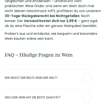
vergleichen und entdecken – unterstützt vom
praktischen Wine.
Finder.
Und wenn ein Wein doch mal
nicht deinen Geschmack trifft, profitierst du von unserem
30-Tage-Rückgaberecht bei Nichtgefallen
. Noch
besser: Der
Versand kostet dich nur 2,89 €
– ganz egal,
ob du eine Flasche oder ein ganzes Weinpaket bestellst.
Probier’s aus und entdecke, wie bequem und besonders
Wein kaufen online sein kann.
FAQ – Häufige Fragen zu Wein
WIE HEISST DER BESTE WEIN DER WELT?
Den einen besten Wein der Welt gibt es nicht – denn
Geschmack ist subjektiv. Zu den international
WELCHER WEIN HAT DIE BESTE QUALITÄT?
angesehensten und beliebtesten Weinen zählen jedoch die
Champagner von
Dom Pérignon
, der
Opus One von
Mondavi
oder die Weine von
Michel Chapoutier
. Bei Club of