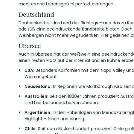
mediterrane Lebensgefühl perfekt einfangen.
Deutschland
Deutschland ist das Land des Rieslings – und das zu R
edelsüß eine beeindruckende Bandbreite bieten. Doch n
Weinbergen nicht mehr wegzudenken. Hier gedeihen d
Übersee
Auch in Übersee hat der Weißwein eine beeindruckende
einen festen Platz auf der internationalen Bühne erober
USA
:
Besonders Kalifornien mit dem Napa Valley und 
Wein angebaut.
Neuseeland
:
In Regionen wie Marlborough wird seit 
Australien
:
Seit den 1820er Jahren produziert Austra
sind hier besonders hervorzuheben.
Argentinien
:
In den Höhenlagen von Mendoza bringt A
Highlight – frisch und blumig.
Chile
:
Seit dem 16. Jahrhundert produziert Chile gro