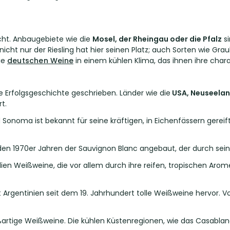
echt. Anbaugebiete wie die
Mosel, der Rheingau oder die Pfalz
si
icht nur der Riesling hat hier seinen Platz; auch Sorten wie Gr
ie
deutschen Weine
in einem kühlen Klima, das ihnen ihre charak
 Erfolgsgeschichte geschrieben. Länder wie die
USA, Neuseelan
t.
Sonoma ist bekannt für seine kräftigen, in Eichenfässern gereif
den 1970er Jahren der Sauvignon Blanc angebaut, der durch seine
lien Weißweine, die vor allem durch ihre reifen, tropischen Arom
rgentinien seit dem 19. Jahrhundert tolle Weißweine hervor. Vor
ßartige Weißweine. Die kühlen Küstenregionen, wie das Casablan