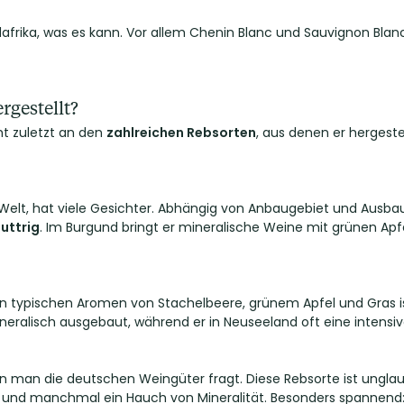
dafrika, was es kann. Vor allem Chenin Blanc und Sauvignon Bla
gestellt?
cht zuletzt an den
zahlreichen Rebsorten
, aus denen er hergeste
elt, hat viele Gesichter. Abhängig von Anbaugebiet und Ausba
buttrig
. Im Burgund bringt er mineralische Weine mit grünen Apfel
nen typischen Aromen von Stachelbeere, grünem Apfel und Gras i
ineralisch ausgebaut, während er in Neuseeland oft eine intensiv
nn man die deutschen Weingüter fragt. Diese Rebsorte ist unglaub
ch und manchmal ein Hauch von Mineralität. Besonders spannend: 