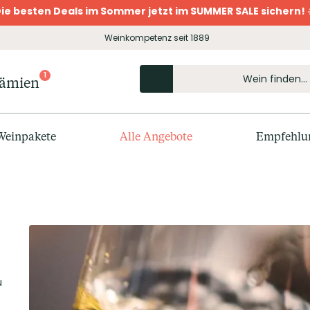
ie besten Deals im Sommer jetzt im SUMMER SALE sichern! 
Weinkompetenz seit 1889
1
rämien
Weinpakete
Alle Angebote
Empfehlu
u