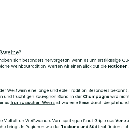
ißweine?
haben sich besonders hervorgetan, wenn es um erstklassige Qual
che Weinbautradition. Werfen wir einen Blick auf die
Nationen,
t der Weißwein eine lange und edle Tradition. Besonders bekann
en und fruchtigen Sauvignon Blanc. In der
Champagne
wird nic
 eines
französischen Weins
ist wie eine Reise durch die jahrhund
nde Vielfalt an Weißweinen. Vom spritzigen Pinot Grigio aus
Venet
che bringt. In Regionen wie der
Toskana und Südtirol
finden sic