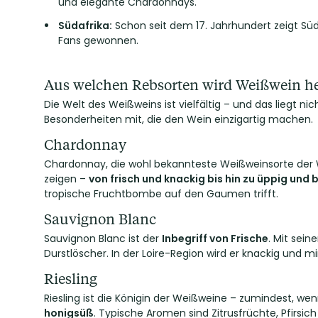
und elegante Chardonnays.
Südafrika
:
Schon seit dem 17. Jahrhundert zeigt Sü
Fans gewonnen.
Aus welchen Rebsorten wird Weißwein her
Die Welt des Weißweins ist vielfältig – und das liegt ni
Besonderheiten mit, die den Wein einzigartig machen.
Chardonnay
Chardonnay, die wohl bekannteste Weißweinsorte der W
zeigen –
von frisch und knackig bis hin zu üppig und 
tropische Fruchtbombe auf den Gaumen trifft.
Sauvignon Blanc
Sauvignon Blanc ist der
Inbegriff von Frische
. Mit sei
Durstlöscher. In der Loire-Region wird er knackig und m
Riesling
Riesling ist die Königin der Weißweine – zumindest, we
honigsüß
. Typische Aromen sind Zitrusfrüchte, Pfirsi