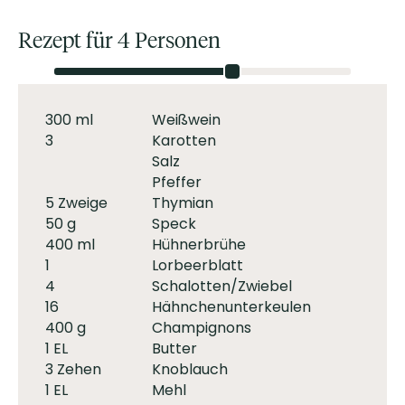
Rezept für 4 Personen
300 ml
Weißwein
3
Karotten
Salz
Pfeffer
5 Zweige
Thymian
50 g
Speck
400 ml
Hühnerbrühe
1
Lorbeerblatt
4
Schalotten/Zwiebel
16
Hähnchenunterkeulen
400 g
Champignons
1 EL
Butter
3 Zehen
Knoblauch
1 EL
Mehl