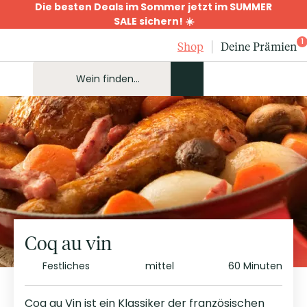
Die besten Deals im Sommer jetzt im SUMMER
SALE sichern! ☀️
1
Shop
Deine Prämien
Coq au vin
Festliches
mittel
60 Minuten
Coq au Vin ist ein Klassiker der französischen