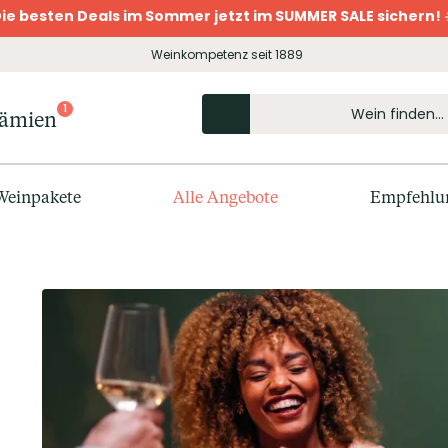
ie besten Deals im Sommer jetzt im SUMMER SALE sichern! 
Weinkompetenz seit 1889
1
rämien
Weinpakete
Alle Angebote
Empfehlu
s