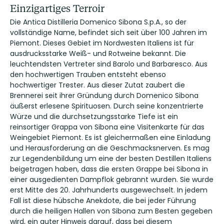
Einzigartiges Terroir
Die Antica Distilleria Domenico Sibona S.p.A., so der
vollständige Name, befindet sich seit über 100 Jahren im
Piemont. Dieses Gebiet im Nordwesten Italiens ist für
ausdrucksstarke Weiß- und Rotweine bekannt. Die
leuchtendsten Vertreter sind Barolo und Barbaresco. Aus
den hochwertigen Trauben entsteht ebenso
hochwertiger Trester. Aus dieser Zutat zaubert die
Brennerei seit ihrer Gründung durch Domenico Sibona
äußerst erlesene Spirituosen. Durch seine konzentrierte
Würze und die durchsetzungsstarke Tiefe ist ein
reinsortiger Grappa von Sibona eine Visitenkarte für das
Weingebiet Piemont. Es ist gleichermaßen eine Einladung
und Herausforderung an die Geschmacksnerven. Es mag
zur Legendenbildung um eine der besten Destillen Italiens
beigetragen haben, dass die ersten Grappe bei Sibona in
einer ausgedienten Dampflok gebrannt wurden. Sie wurde
erst Mitte des 20. Jahrhunderts ausgewechselt. In jedem
Fall ist diese hübsche Anekdote, die bei jeder Führung
durch die heiligen Hallen von Sibona zum Besten gegeben
wird, ein guter Hinweis darauf, dass bei diesem