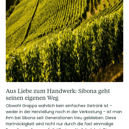
Aus Liebe zum Handwerk: Sibona geht
seinen eigenen Weg
Obwohl Grappa wahrlich kein einfaches Getränk ist –
weder in der Herstellung noch in der Verkostung – ist man
ihm bei Sibona seit Generationen treu geblieben. Diese
Hartnäckigkeit wird nicht nur durch die fast einmalige