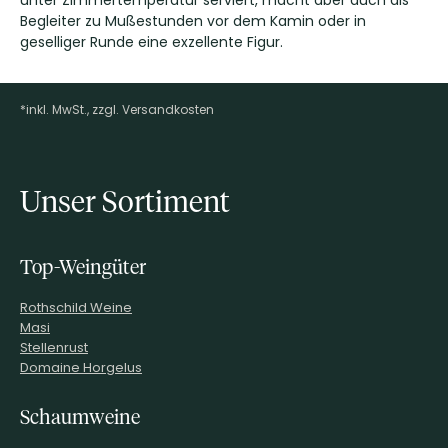
unter Zimmertemperatur serviert, macht aber auch als
Begleiter zu Mußestunden vor dem Kamin oder in
geselliger Runde eine exzellente Figur.
*inkl. MwSt., zzgl. Versandkosten
Footer-Menü
Unser Sortiment
Top-Weingüter
Rothschild Weine
Masi
Stellenrust
Domaine Horgelus
Schaumweine