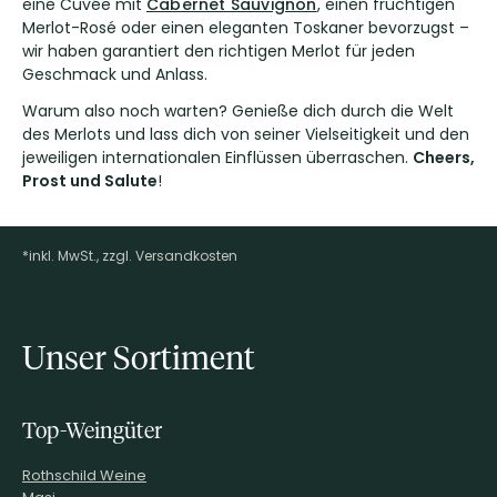
eine Cuvée mit
Cabernet Sauvignon
, einen fruchtigen
Merlot-Rosé oder einen eleganten Toskaner bevorzugst –
wir haben garantiert den richtigen Merlot für jeden
Geschmack und Anlass.
Warum also noch warten? Genieße dich durch die Welt
des Merlots und lass dich von seiner Vielseitigkeit und den
jeweiligen internationalen Einflüssen überraschen.
Cheers,
Prost und Salute
!
*inkl. MwSt., zzgl. Versandkosten
Footer-Menü
Unser Sortiment
Top-Weingüter
Rothschild Weine
Masi