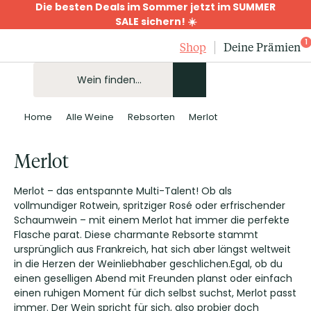
Die besten Deals im Sommer jetzt im SUMMER
SALE sichern! ☀️
1
Shop
Deine Prämien
Home
Alle Weine
Rebsorten
Merlot
Merlot
Merlot – das entspannte Multi-Talent! Ob als
vollmundiger Rotwein, spritziger Rosé oder erfrischender
Schaumwein – mit einem Merlot hat immer die perfekte
Flasche parat. Diese charmante Rebsorte stammt
ursprünglich aus Frankreich, hat sich aber längst weltweit
in die Herzen der Weinliebhaber geschlichen.Egal, ob du
einen geselligen Abend mit Freunden planst oder einfach
einen ruhigen Moment für dich selbst suchst, Merlot passt
immer. Der Wein spricht für sich, also probier doch