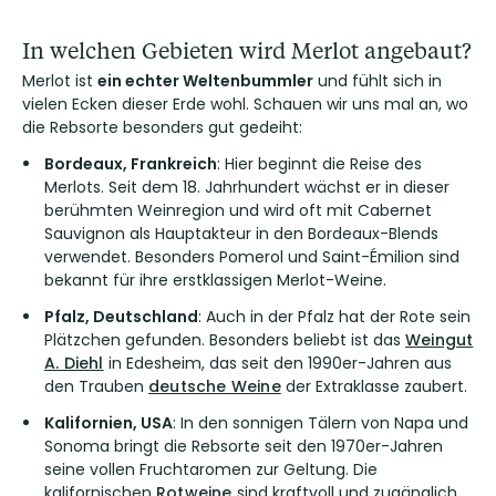
In welchen Gebieten wird Merlot angebaut?
Merlot ist
ein echter Weltenbummler
und fühlt sich in
vielen Ecken dieser Erde wohl. Schauen wir uns mal an, wo
die Rebsorte besonders gut gedeiht:
Bordeaux, Frankreich
: Hier beginnt die Reise des
Merlots. Seit dem 18. Jahrhundert wächst er in dieser
berühmten Weinregion und wird oft mit Cabernet
Sauvignon als Hauptakteur in den Bordeaux-Blends
verwendet. Besonders Pomerol und Saint-Émilion sind
bekannt für ihre erstklassigen Merlot-Weine.
Pfalz, Deutschland
: Auch in der Pfalz hat der Rote sein
Plätzchen gefunden. Besonders beliebt ist das
Weingut
A. Diehl
in Edesheim, das seit den 1990er-Jahren aus
den Trauben
deutsche Weine
der Extraklasse zaubert.
Kalifornien, USA
: In den sonnigen Tälern von Napa und
Sonoma bringt die Rebsorte seit den 1970er-Jahren
seine vollen Fruchtaromen zur Geltung. Die
kalifornischen
Rotweine
sind kraftvoll und zugänglich