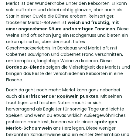
Merlot ist der Wunderknabe unter den Rebsorten. Er kann
solo auftreten und dabei richtig glänzen, aber auch als
Star in einer Cuvée die Bühne erobern. Reinsortiger,
trockener Merlot-Rotwein ist
weich und fruchtig, mit
einer angenehmen Säure und samtigen Tanninen
. Diese
Weine sind oft schon jung ein Hochgenuss und bieten ein
unkompliziertes, aber dennoch tiefes
Geschmackserlebnis. In Bordeaux wird Merlot oft mit
Cabernet Sauvignon und Cabernet Franc verschnitten,
um komplexe, langlebige Weine zu kreieren. Diese
Bordeaux-Blends
zeigen die Vielseitigkeit des Merlots und
bringen das Beste der verschiedenen Rebsorten in eine
Flasche.
Doch da geht noch mehr: Merlot kann ganz nebenbei
auch
als erfrischender
Roséwein
punkten
. Mit seinen
fruchtigen und frischen Noten macht er sich
hervorragend als Begleiter für sonnige Tage und leichte
Speisen. Und wenn du etwas wirklich Außergewöhnliches
probieren möchtest, können wir dir einen
spritzigen
Merlot-Schaumwein
ans Herz legen. Diese weniger
bekannten Schaumweine sind ein echter Geheimtipp und