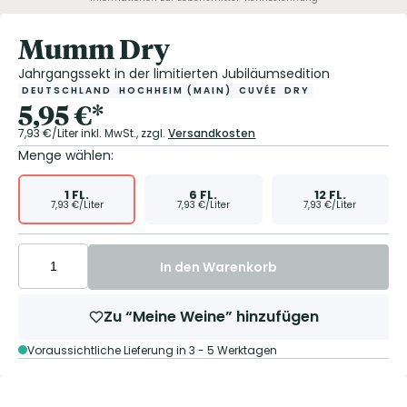
Mumm Dry
Jahrgangssekt in der limitierten Jubiläumsedition
DEUTSCHLAND
HOCHHEIM (MAIN)
CUVÉE
DRY
5,95
€
*
7,93
€/Liter
inkl. MwSt.,
zzgl.
Versandkosten
Menge wählen:
1
FL.
6
FL.
12
FL.
7,93
€/Liter
7,93
€/Liter
7,93
€/Liter
In den Warenkorb
Zu “Meine Weine” hinzufügen
Voraussichtliche Lieferung in 3 - 5 Werktagen