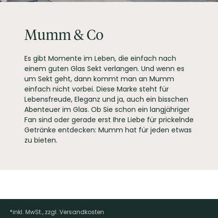
WEINTYPGESCHMACK
Trocken
EAN
4011900511103
Mumm & Co
ARTIKELNUMMER
511200
Es gibt Momente im Leben, die einfach nach
Abfüllung kann unter Schutzatmosphäre erfolgen
einem guten Glas Sekt verlangen. Und wenn es
um Sekt geht, dann kommt man an Mumm
einfach nicht vorbei. Diese Marke steht für
Lebensfreude, Eleganz und ja, auch ein bisschen
Abenteuer im Glas. Ob Sie schon ein langjähriger
Fan sind oder gerade erst Ihre Liebe für prickelnde
Getränke entdecken: Mumm hat für jeden etwas
zu bieten.
*inkl. MwSt., zzgl. Versandkosten
Footer-Menü