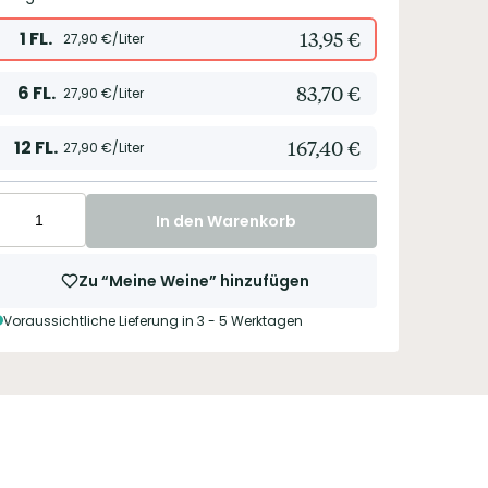
1
FL.
13,95
€
27,90
€/Liter
6
FL.
83,70
€
27,90
€/Liter
12
FL.
167,40
€
27,90
€/Liter
In den Warenkorb
Zu “Meine Weine” hinzufügen
Voraussichtliche Lieferung in 3 - 5 Werktagen