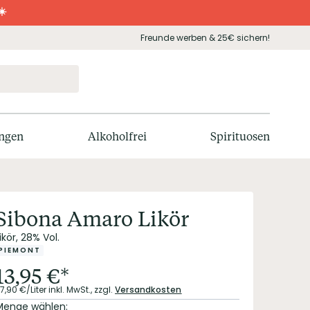
☀️
Freunde werben & 25€ sichern!
ngen
Alkoholfrei
Spirituosen
Sibona Amaro Likör
ikör, 28% Vol.
PIEMONT
13,95
€
*
7,90
€/Liter
inkl. MwSt.,
zzgl.
Versandkosten
Menge wählen: