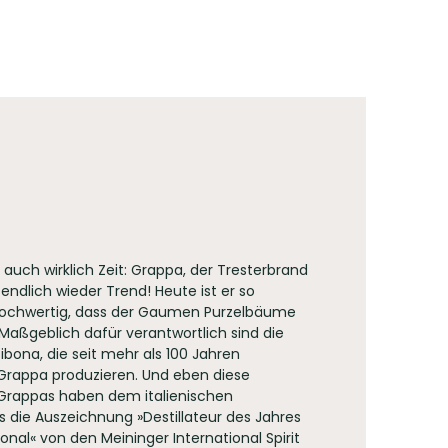
n Wein - und Spirituosenwettbewerb
n nach dem 100 Punkte System aber auch mit
 auch wirklich Zeit: Grappa, der Tresterbrand
ner verteilt werden.
st endlich wieder Trend! Heute ist er so
ochwertig, dass der Gaumen Purzelbäume
 Maßgeblich dafür verantwortlich sind die
ibona, die seit mehr als 100 Jahren
Grappa produzieren. Und eben diese
 Grappas haben dem italienischen
s die Auszeichnung »Destillateur des Jahres
onal« von den Meininger International Spirit