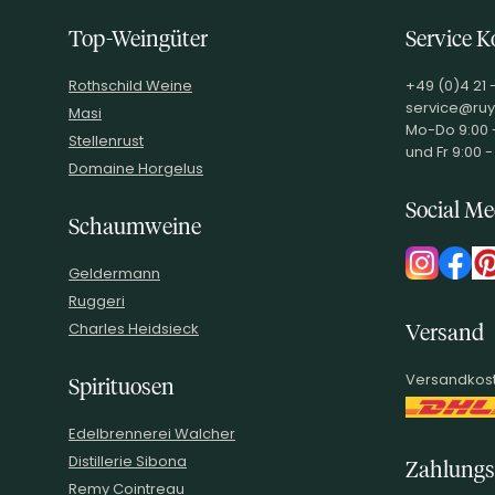
Top-Weingüter
Service K
Rothschild Weine
+49 (0)4 21 
service@ruy
Masi
Mo-Do 9:00 -
Stellenrust
und Fr 9:00 -
Domaine Horgelus
Social Me
Schaumweine
Geldermann
Ruggeri
Charles Heidsieck
Versand
Versandkost
Spirituosen
Edelbrennerei Walcher
Distillerie Sibona
Zahlungs
Remy Cointreau