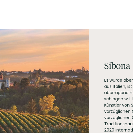
tition Gold
Sibona
nd Spirituosen aus allen Regionen der Welt beim Internationale
tellero 5 I-12040 Piobesi d'Alba (CN)
s Wettbewerbes ist in London. Die einzelnen Kategorien werde
Es wurde aber
u gibt es auch verschiedene weitere Trophäen, die an die Gewin
aus Italien, i
überragend h
schlagen will.
Künstler von S
vorzüglichen 
vorzüglichen
Traditionshau
2020 internati