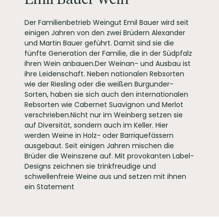
PRODUZENT / ABFÜLLER / HERSTELLER
76829 Landau-
Nußdorf
Der Familienbetrieb Weingut Emil Bauer wird seit
WEINTYPGESCHMACK
Trocken
einigen Jahren von den zwei Brüdern Alexander
EAN
4260213817086
und Martin Bauer geführt. Damit sind sie die
fünfte Generation der Familie, die in der Südpfalz
ARTIKELNUMMER
106257
ihren Wein anbauen.Der Weinan- und Ausbau ist
ihre Leidenschaft. Neben nationalen Rebsorten
wie der Riesling oder die weißen Burgunder-
Sorten, haben sie sich auch den internationalen
Rebsorten wie Cabernet Suavignon und Merlot
verschrieben.Nicht nur im Weinberg setzen sie
auf Diversität, sondern auch im Keller. Hier
werden Weine in Holz- oder Barriquefässern
ausgebaut. Seit einigen Jahren mischen die
Brüder die Weinszene auf. Mit provokanten Label-
Designs zeichnen sie trinkfreudige und
schwellenfreie Weine aus und setzen mit ihnen
ein Statement