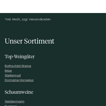
*inkl. MwSt., zzgl. Versandkosten
Footer-Menü
Unser Sortiment
Top-Weingüter
Rothschild Weine
Masi
Stellenrust
Domaine Horgelus
Schaumweine
Geldermann