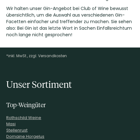
Wir halten unser Gin-Angebot bei Club of Wine bewusst
übersichtlich, um die Auswahl aus verschiedenen Gin-
Facetten einfacher und treffender zu machen. Sie sehen
also: Bei Gin ist das letzte Wort in Sachen Einfallsreichtum
noch lange nicht gesprochen!
*inkl. MwSt., zzgl. Versandkosten
Footer-Menü
Unser Sortiment
Top-Weingüter
Rothschild Weine
Masi
Stellenrust
Domaine Horgelus