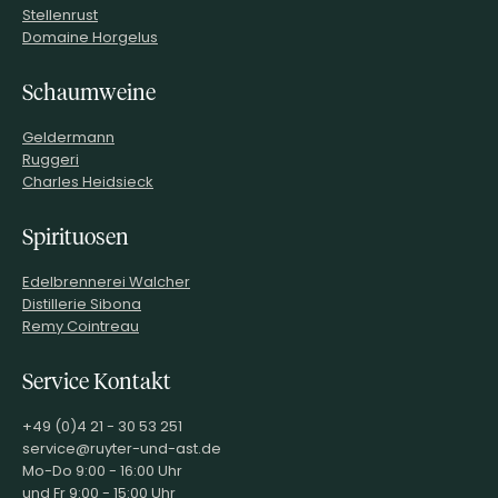
Stellenrust
LAGERFÄHIGKEIT
bis zu 10 Jahre
Domaine Horgelus
ALLERGENE / INHALTSSTOFFE
Sulfite
PRODUKTTYP
Rotwein
Schaumweine
INHALT (LITER)
0.75
l
Geldermann
Chateau Ste. Michelle,
Paterson &
Ruggeri
PRODUZENT / ABFÜLLER / HERSTELLER
Woodinville
Charles Heidsieck
Washington USA
WEINTYPGESCHMACK
Trocken
Spirituosen
EAN
88586601835
Edelbrennerei Walcher
ARTIKELNUMMER
821001
Distillerie Sibona
Remy Cointreau
Service Kontakt
+49 (0)4 21 - 30 53 251
service@ruyter-und-ast.de
Mo-Do 9:00 - 16:00 Uhr
und Fr 9:00 - 15:00 Uhr