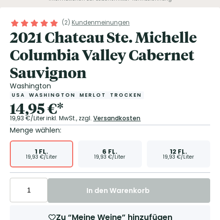
(
2
)
Kundenmeinungen
2021 Chateau Ste. Michelle
Columbia Valley Cabernet
Sauvignon
Washington
USA
WASHINGTON
MERLOT
TROCKEN
14,95
€
*
19,93
€/Liter
inkl. MwSt.,
zzgl.
Versandkosten
Menge wählen:
1
FL.
6
FL.
12
FL.
19,93
€/Liter
19,93
€/Liter
19,93
€/Liter
In den Warenkorb
Zu “Meine Weine” hinzufügen