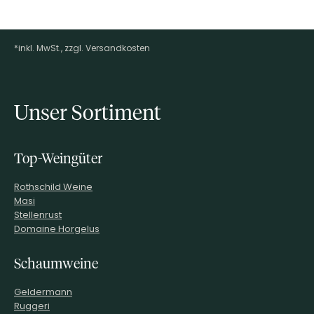
kannst du diesen bis zum 31.12.2026 einlösen.
Der Umtausch, die Rückgabe oder Erstattung von
Geschenkgutscheinen ist ausgeschlossen.
*inkl. MwSt., zzgl. Versandkosten
Footer-Menü
Unser Sortiment
Top-Weingüter
Rothschild Weine
Masi
Stellenrust
Domaine Horgelus
Schaumweine
Geldermann
Ruggeri