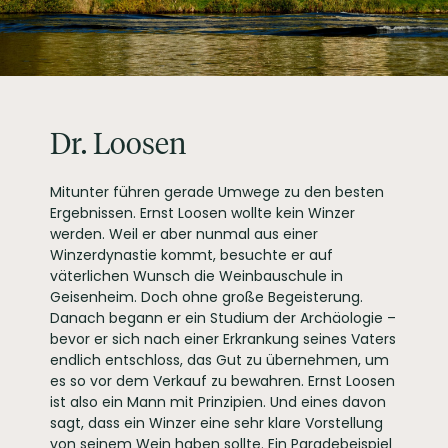
ALLERGENE / INHALTSSTOFFE
Sulfite
PRODUKTTYP
Weißwein
INHALT (LITER)
0.75
l
Weingut Dr. Loosen,
St. Johannishof
PRODUZENT / ABFÜLLER / HERSTELLER
54470 Bernkastel-
Dr. Loosen
Kues
WEINTYPGESCHMACK
Trocken
Mitunter führen gerade Umwege zu den besten
EAN
4255641007673
Ergebnissen. Ernst Loosen wollte kein Winzer
ARTIKELNUMMER
178107
werden. Weil er aber nunmal aus einer
Winzerdynastie kommt, besuchte er auf
väterlichen Wunsch die Weinbauschule in
Geisenheim. Doch ohne große Begeisterung.
Danach begann er ein Studium der Archäologie –
bevor er sich nach einer Erkrankung seines Vaters
endlich entschloss, das Gut zu übernehmen, um
es so vor dem Verkauf zu bewahren. Ernst Loosen
ist also ein Mann mit Prinzipien. Und eines davon
sagt, dass ein Winzer eine sehr klare Vorstellung
von seinem Wein haben sollte. Ein Paradebeispiel