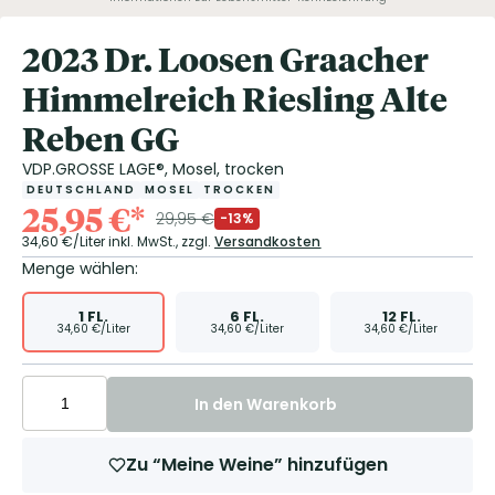
2023 Dr. Loosen Graacher
Himmelreich Riesling Alte
Reben GG
VDP.GROSSE LAGE®, Mosel, trocken
DEUTSCHLAND
MOSEL
TROCKEN
25,95
€
*
29,95
€
-13%
34,60
€/Liter
inkl. MwSt.,
zzgl.
Versandkosten
Menge wählen:
1
FL.
6
FL.
12
FL.
34,60
€/Liter
34,60
€/Liter
34,60
€/Liter
In den Warenkorb
Zu “Meine Weine” hinzufügen