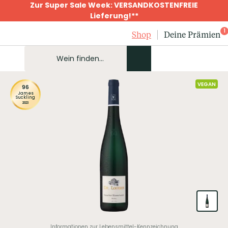
Zur Super Sale Week: VERSANDKOSTENFREIE
Lieferung!**
1
Shop
Deine Prämien
VEGAN
96
James
Suckling
2023
Informationen zur Lebensmittel-Kennzeichnung