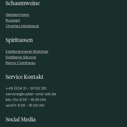
Schaumweine
Noel Calmel 34725
PRODUZENT / ABFÜLLER / HERSTELLER
Saint Saturnin De
Lucian Frankreich
Geldermann
Ruggeri
EAN
4002859104003
Charles Heidsieck
ARTIKELNUMMER
104008
Spirituosen
Edelbrennerei Walcher
Distillerie Sibona
Remy Cointreau
Service Kontakt
+49 (0)4 21 - 30 53 251
service@ruyter-und-ast.de
Mo-Do 9:00 - 16:00 Uhr
und Fr 9:00 - 15:00 Uhr
Social Media