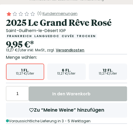
(
1
)
Kundenmeinungen
2025 Le Grand Rêve Rosé
Saint-Guilhem-le-Désert IGP
FRANKREICH
LANGUEDOC
CUVÉE
TROCKEN
9,95
€
*
13,27
€/Liter
inkl. MwSt.,
zzgl.
Versandkosten
Menge wählen:
1
FL.
6
FL.
12
FL.
13,27
€/Liter
13,27
€/Liter
13,27
€/Liter
In den Warenkorb
Zu “Meine Weine” hinzufügen
Voraussichtliche Lieferung in 3 - 5 Werktagen