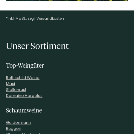
*inkl. MwSt., zzgl. Versandkosten
Footer-Menü
Unser Sortiment
Top-Weingüter
Rothschild Weine
Masi
Stellenrust
Domaine Horgelus
Schaumweine
Geldermann
Ruggeri