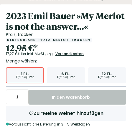
2023 Emil Bauer »My Merlot
is not the answer...«
Pfalz, trocken
DEUTSCHLAND
PFALZ
MERLOT
TROCKEN
12,95
€
*
17,27
€/Liter
inkl. MwSt.,
zzgl.
Versandkosten
Menge wählen:
1
FL.
6
FL.
12
FL.
17,27
€/Liter
17,27
€/Liter
17,27
€/Liter
In den Warenkorb
Zu “Meine Weine” hinzufügen
Voraussichtliche Lieferung in 3 - 5 Werktagen