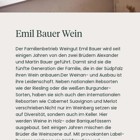
Emil Bauer GbR,
Walsheimer Straße 18
PRODUZENT / ABFÜLLER / HERSTELLER
76829 Landau-
Nußdorf
WEINTYPGESCHMACK
Trocken
Emil Bauer Wein
EAN
4260213812050
ARTIKELNUMMER
106216
Der Familienbetrieb Weingut Emil Bauer wird seit
einigen Jahren von den zwei Brüdern Alexander
und Martin Bauer geführt. Damit sind sie die
fünfte Generation der Familie, die in der Südpfalz
ihren Wein anbauen.Der Weinan- und Ausbau ist
ihre Leidenschaft. Neben nationalen Rebsorten
wie der Riesling oder die weißen Burgunder-
Sorten, haben sie sich auch den internationalen
Rebsorten wie Cabernet Suavignon und Merlot
verschrieben.Nicht nur im Weinberg setzen sie
auf Diversität, sondern auch im Keller. Hier
werden Weine in Holz- oder Barriquefässern
ausgebaut. Seit einigen Jahren mischen die
Brüder die Weinszene auf. Mit provokanten Label-