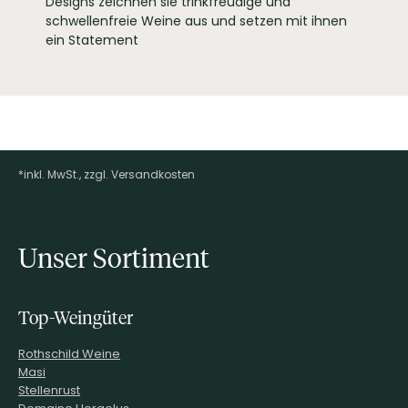
Designs zeichnen sie trinkfreudige und
schwellenfreie Weine aus und setzen mit ihnen
ein Statement
*inkl. MwSt., zzgl. Versandkosten
Footer-Menü
Unser Sortiment
Top-Weingüter
Rothschild Weine
Masi
Stellenrust