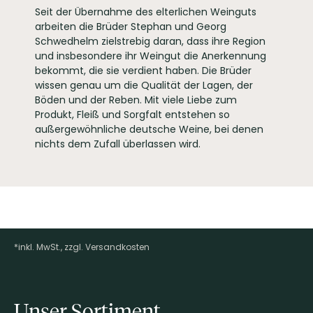
PRODUZENT / ABFÜLLER / HERSTELLER
Klosterhof 1 67308
Seit der Übernahme des elterlichen Weinguts
Zellertal
arbeiten die Brüder Stephan und Georg
WEINTYPGESCHMACK
Schwedhelm zielstrebig daran, dass ihre Region
Trocken
und insbesondere ihr Weingut die Anerkennung
EAN
4260128520101
bekommt, die sie verdient haben. Die Brüder
ARTIKELNUMMER
106002
wissen genau um die Qualität der Lagen, der
Böden und der Reben. Mit viele Liebe zum
Produkt, Fleiß und Sorgfalt entstehen so
außergewöhnliche deutsche Weine, bei denen
nichts dem Zufall überlassen wird.
*inkl. MwSt., zzgl. Versandkosten
Footer-Menü
Unser Sortiment