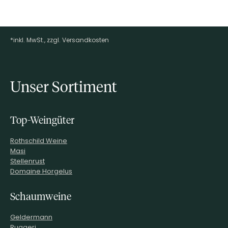
*inkl. MwSt., zzgl. Versandkosten
Footer-Menü
Unser Sortiment
Top-Weingüter
Rothschild Weine
Masi
Stellenrust
Domaine Horgelus
Schaumweine
Geldermann
Ruggeri