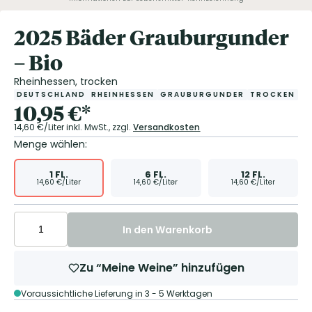
2025 Bäder Grauburgunder
– Bio
Rheinhessen, trocken
DEUTSCHLAND
RHEINHESSEN
GRAUBURGUNDER
TROCKEN
10,95
€
*
14,60
€/Liter
inkl. MwSt.,
zzgl.
Versandkosten
Menge wählen:
1
FL.
6
FL.
12
FL.
14,60
€/Liter
14,60
€/Liter
14,60
€/Liter
In den Warenkorb
Zu “Meine Weine” hinzufügen
Voraussichtliche Lieferung in 3 - 5 Werktagen