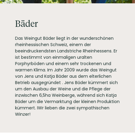
PRODUKTTYP
Weißwein, vegan
INHALT (LITER)
0.75
l
Weingut Bäder,
Bäder
PRODUZENT / ABFÜLLER / HERSTELLER
Unterwendelsheim 15
55234 Wendelsheim
WEINTYPGESCHMACK
Trocken
Das Weingut Bäder liegt in der wunderschönen
rheinhessischen Schweiz, einem der
EAN
4260316040015
beeindruckendsten Landstriche Rheinhessens. Er
ARTIKELNUMMER
104508
ist bestimmt von einmaligen uralten
Porphyrböden und einem sehr trockenen und
warmen Klima. Im Jahr 2009 wurde das Weingut
von Jens und Katja Bäder aus dem elterlichen
Betrieb ausgegründet . Jens Bäder kümmert sich
um den Ausbau der Weine und die Pflege der
inzwischen 6,5ha Weinberge, während sich Katja
Bäder um die Vermarktung der kleinen Produktion
kümmert. IWr lieben die zwei sympathischen
Winzer!