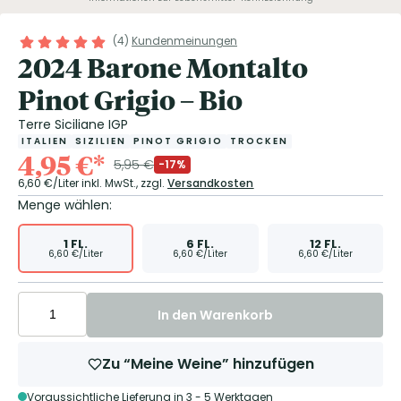
(
4
)
Kundenmeinungen
2024 Barone Montalto
Pinot Grigio – Bio
Terre Siciliane IGP
ITALIEN
SIZILIEN
PINOT GRIGIO
TROCKEN
4,95
€
*
5,95
€
-17%
6,60
€/Liter
inkl. MwSt.,
zzgl.
Versandkosten
Menge wählen:
1
FL.
6
FL.
12
FL.
6,60
€/Liter
6,60
€/Liter
6,60
€/Liter
In den Warenkorb
Zu “Meine Weine” hinzufügen
Voraussichtliche Lieferung in 3 - 5 Werktagen