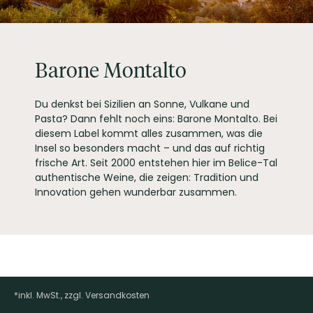
MGM MONDO DEL VINO
S.P.A., Umberto I 115
PRODUZENT / ABFÜLLER / HERSTELLER
12040 Priocca
Piemont - Italien
EAN
8030423004905
Barone Montalto
ARTIKELNUMMER
123764
Du denkst bei Sizilien an Sonne, Vulkane und
Pasta? Dann fehlt noch eins: Barone Montalto. Bei
diesem Label kommt alles zusammen, was die
Insel so besonders macht – und das auf richtig
frische Art. Seit 2000 entstehen hier im Belice-Tal
authentische Weine, die zeigen: Tradition und
Innovation gehen wunderbar zusammen.
*inkl. MwSt., zzgl. Versandkosten
Footer-Menü