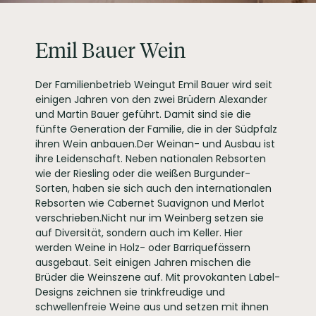
Weinhaus Emil Bauer
& Söhne, Walsheimer
PRODUZENT / ABFÜLLER / HERSTELLER
Straße 18 76829
Emil Bauer Wein
Landau-Nußdorf
Deutschland
WEINTYPGESCHMACK
Trocken
Der Familienbetrieb Weingut Emil Bauer wird seit
EAN
4260213811190
einigen Jahren von den zwei Brüdern Alexander
und Martin Bauer geführt. Damit sind sie die
ARTIKELNUMMER
106226
fünfte Generation der Familie, die in der Südpfalz
ihren Wein anbauen.Der Weinan- und Ausbau ist
ihre Leidenschaft. Neben nationalen Rebsorten
wie der Riesling oder die weißen Burgunder-
Sorten, haben sie sich auch den internationalen
Rebsorten wie Cabernet Suavignon und Merlot
verschrieben.Nicht nur im Weinberg setzen sie
auf Diversität, sondern auch im Keller. Hier
werden Weine in Holz- oder Barriquefässern
ausgebaut. Seit einigen Jahren mischen die
Brüder die Weinszene auf. Mit provokanten Label-
Designs zeichnen sie trinkfreudige und
schwellenfreie Weine aus und setzen mit ihnen