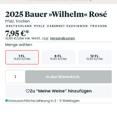
2025 Bauer »Wilhelm« Rosé
Pfalz, trocken
DEUTSCHLAND
PFALZ
CABERNET SAUVIGNON
TROCKEN
7,95
€
*
10,60
€/Liter
inkl. MwSt.,
zzgl.
Versandkosten
Menge wählen:
1
FL.
6
FL.
12
FL.
10,60
€/Liter
10,60
€/Liter
10,60
€/Liter
In den Warenkorb
Zu “Meine Weine” hinzufügen
Voraussichtliche Lieferung in 3 - 5 Werktagen