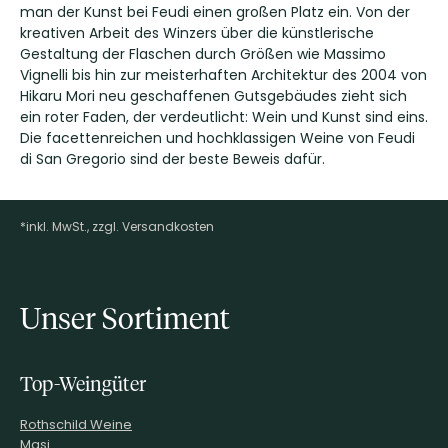
man der Kunst bei Feudi einen großen Platz ein. Von der
kreativen Arbeit des Winzers über die künstlerische
Gestaltung der Flaschen durch Größen wie Massimo
Vignelli bis hin zur meisterhaften Architektur des 2004 von
Hikaru Mori neu geschaffenen Gutsgebäudes zieht sich
ein roter Faden, der verdeutlicht: Wein und Kunst sind eins.
Die facettenreichen und hochklassigen Weine von Feudi
di San Gregorio sind der beste Beweis dafür.
*inkl. MwSt., zzgl. Versandkosten
Footer-Menü
Unser Sortiment
Top-Weingüter
Rothschild Weine
Masi