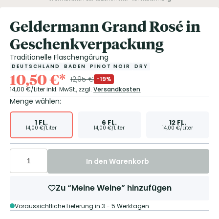
Geldermann Grand Rosé in
Geschenkverpackung
Traditionelle Flaschengärung
DEUTSCHLAND
BADEN
PINOT NOIR
DRY
10,50
€
*
12,95
€
-19%
14,00
€/Liter
inkl. MwSt.,
zzgl.
Versandkosten
Menge wählen:
1
FL.
6
FL.
12
FL.
14,00
€/Liter
14,00
€/Liter
14,00
€/Liter
In den Warenkorb
Zu “Meine Weine” hinzufügen
Voraussichtliche Lieferung in 3 - 5 Werktagen