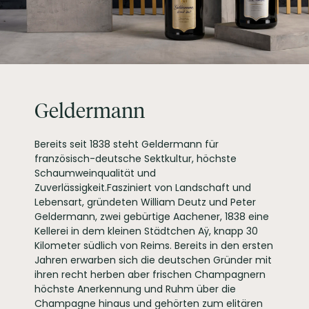
Ist ein internationaler großer Weinpreis, bei dem über 6.000 Weine
ALLERGENE / INHALTSSTOFFE
Sulfite
verkostet werden. Seit dem Gründungsjahr 2001 gilt der Mundus
Vini als einer der umfangreichsten internationalen Wein-
PRODUKTTYP
Sekt
Wettbewerbe.
INHALT (LITER)
0.75
l
Geldermann
Privatsektkellerei
Abfüllung kann unter Schutzatmosphäre erfolgen
PRODUZENT / ABFÜLLER / HERSTELLER
GmbH, Am
Schlossberg 1 79206
Geldermann
Breisach am Rhein
WEINTYPGESCHMACK
Trocken
Bereits seit 1838 steht Geldermann für
EAN
4008982444153
französisch-deutsche Sektkultur, höchste
ARTIKELNUMMER
144415
Schaumweinqualität und
Zuverlässigkeit.Fasziniert von Landschaft und
Lebensart, gründeten William Deutz und Peter
Geldermann, zwei gebürtige Aachener, 1838 eine
Kellerei in dem kleinen Städtchen Aÿ, knapp 30
Kilometer südlich von Reims. Bereits in den ersten
Jahren erwarben sich die deutschen Gründer mit
ihren recht herben aber frischen Champagnern
höchste Anerkennung und Ruhm über die
Champagne hinaus und gehörten zum elitären