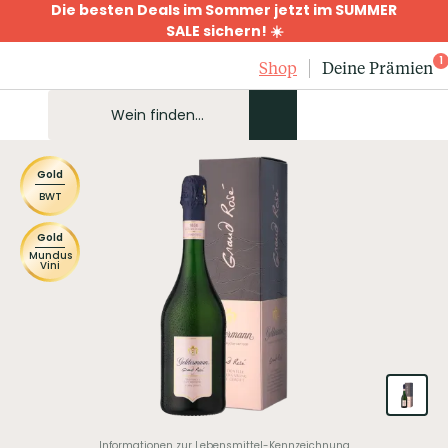
Die besten Deals im Sommer jetzt im SUMMER
SALE sichern! ☀️
1
Shop
Deine Prämien
Gold
BWT
Gold
Mundus
Vini
Informationen zur Lebensmittel-Kennzeichnung