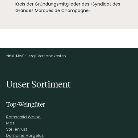
Kreis der Gründungsmitglieder des »Syndicat des
Grandes Marques de Champagne«.
*inkl. MwSt., zzgl. Versandkosten
Footer-Menü
Unser Sortiment
Top-Weingüter
Rothschild Weine
Masi
Stellenrust
Domaine Horgelus