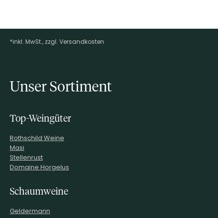
*inkl. MwSt., zzgl. Versandkosten
Footer-Menü
Unser Sortiment
Top-Weingüter
Rothschild Weine
Masi
Stellenrust
Domaine Horgelus
Schaumweine
Geldermann