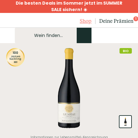
Die besten Deals im Sommer jetzt im SUMMER
SALE sichern! ☀️
1
Shop
Deine Prämien
BIO
100
James
Suckling
2021
Informationen zur Lebensmittel-Kennzeichnung