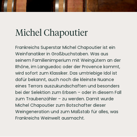
Avenue P. Durand B. P.
PRODUZENT / ABFÜLLER / HERSTELLER
38 F-26600 Tain
L'Hermitage
ARTIKELNUMMER
154180
Michel Chapoutier
Frankreichs Superstar Michel Chapoutier ist ein
Weinfanatiker in Großbuchstaben. Was aus
seinem Familienimperium mit Weingütern an der
Rhône, im Languedoc oder der Provence kommt,
wird sofort zum Klassiker. Das umtriebige Idol ist
dafür bekannt, auch noch die kleinste Nuance
eines Terrors auszukundschaften und besonders
bei der Selektion zum Erbsen – oder in diesem Fall
zum Traubenzähler – zu werden. Damit wurde
Michel Chapoutier zum Botschafter dieser
Weingeneration und zum Maßstab für alles, was
Frankreichs Weinwelt ausmacht.