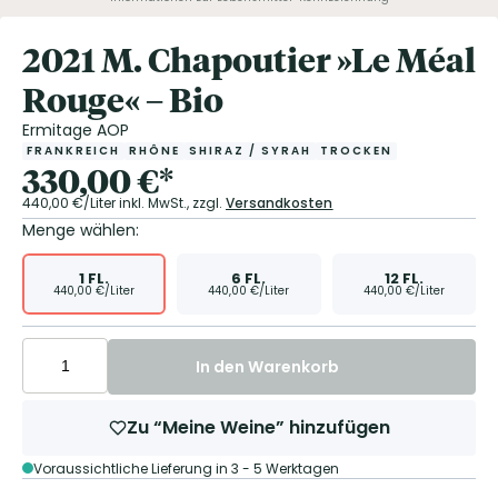
2021 M. Chapoutier »Le Méal
Rouge« – Bio
Ermitage AOP
FRANKREICH
RHÔNE
SHIRAZ / SYRAH
TROCKEN
330,00
€
*
440,00
€/Liter
inkl. MwSt.,
zzgl.
Versandkosten
Menge wählen:
1
FL.
6
FL.
12
FL.
440,00
€/Liter
440,00
€/Liter
440,00
€/Liter
In den Warenkorb
Zu “Meine Weine” hinzufügen
Voraussichtliche Lieferung in 3 - 5 Werktagen