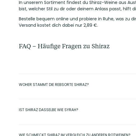
In unserem Sortiment findest du Shiraz-Weine aus Austr
bist, welcher Stil zu dir oder deinem Anlass passt, hilft d
Bestelle bequem online und probiere in Ruhe, was zu di
Versand kostet dich dabei nur 2,89 €.
FAQ – Häufige Fragen zu Shiraz
WOHER STAMMT DIE REBSORTE SHIRAZ?
Ursprünglich stammt Shiraz aus dem französischen Rhône-Tal,
Weinrebe im 19. Jahrhundert und hat sich dort, vor allem im Bar
IST SHIRAZ DASSELBE WIE SYRAH?
Südafrika hat sie sich durchgesetzt.
Botanisch - also genetisch - handelt es sich um dieselbe Rebso
Shiraz für den kräftigeren, fruchtbetonten Stil aus Australien u
WIE SCHMECKT SHIRAZ IM VERGLEICH ZU ANDEREN ROTWEINEN?