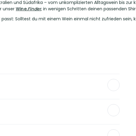
alien und Südafrika – vom unkomplizierten Alltagswein bis zur k
ir unser
Wine.
Finder
, in wenigen Schritten deinen passenden Shir
r passt: Solltest du mit einem Wein einmal nicht zufrieden sein,
 wo sie Syrah genannt wird. Nach Australien gelangte die
ossa Valley, zur bekanntesten Rotweinsorte entwickelt. Auch in
rte, doch die Namen stehen für unterschiedliche Stilrichtungen:
nd Südafrika, Syrah für die schlankere, würzigere europäische