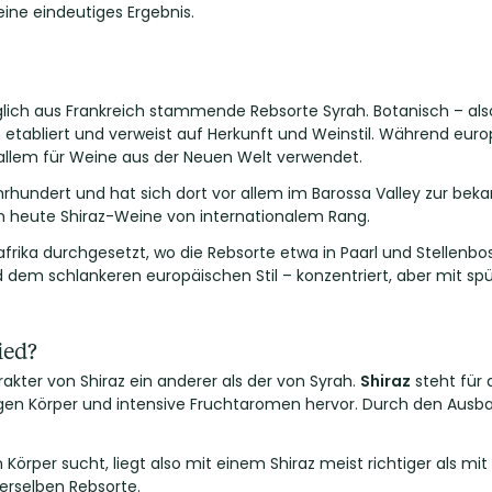
ine eindeutiges Ergebnis.
nglich aus Frankreich stammende Rebsorte Syrah. Botanisch – als
h etabliert und verweist auf Herkunft und Weinstil. Während eur
r allem für Weine aus der Neuen Welt verwendet.
ahrhundert und hat sich dort vor allem im Barossa Valley zur bek
n heute Shiraz-Weine von internationalem Rang.
frika durchgesetzt, wo die Rebsorte etwa in Paarl und Stellenb
nd dem schlankeren europäischen Stil – konzentriert, aber mit sp
ied?
akter von Shiraz ein anderer als der von Syrah.
Shiraz
steht für 
igen Körper und intensive Fruchtaromen hervor. Durch den Ausb
örper sucht, liegt also mit einem Shiraz meist richtiger als mi
erselben Rebsorte.