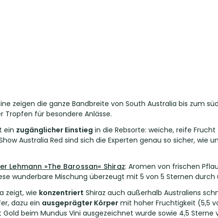
eine zeigen die ganze Bandbreite von South Australia bis zum süd
ler Tropfen für besondere Anlässe.
t ein
zugänglicher Einstieg
in die Rebsorte: weiche, reife Frucht 
 Show Australia Red sind sich die Experten genau so sicher, wie 
ter Lehmann »The Barossan« Shiraz
: Aromen von frischen Pfla
se wunderbare Mischung überzeugt mit 5 von 5 Sternen durch u
a zeigt, wie
konzentriert
Shiraz auch außerhalb Australiens sch
er, dazu ein
ausgeprägter Körper
mit hoher Fruchtigkeit (5,5 
 Gold beim Mundus Vini ausgezeichnet wurde sowie 4,5 Sterne v