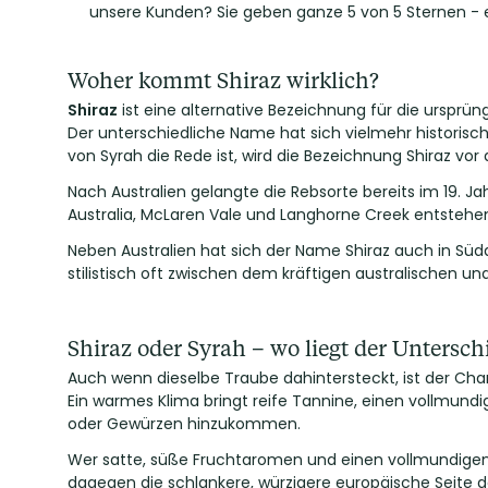
unsere Kunden? Sie geben ganze 5 von 5 Sternen - e
Woher kommt Shiraz wirklich?
Shiraz
ist eine alternative Bezeichnung für die ursprü
Der unterschiedliche Name hat sich vielmehr historisc
von Syrah die Rede ist, wird die Bezeichnung Shiraz vo
Nach Australien gelangte die Rebsorte bereits im 19. J
Australia, McLaren Vale und Langhorne Creek entstehe
Neben Australien hat sich der Name Shiraz auch in Süda
stilistisch oft zwischen dem kräftigen australischen u
Shiraz oder Syrah – wo liegt der Untersch
Auch wenn dieselbe Traube dahintersteckt, ist der Char
Ein warmes Klima bringt reife Tannine, einen vollmund
oder Gewürzen hinzukommen.
Wer satte, süße Fruchtaromen und einen vollmundigen K
dagegen die schlankere, würzigere europäische Seite d