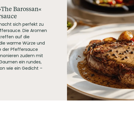
»The Barossan«
rsauce
acht sich perfekt zu
effersauce. Die Aromen
reffen auf die
d die warme Würze und
 der Pfeffersauce
rmonieren zudem mit
 Gaumen ein rundes,
on wie ein Gedicht –