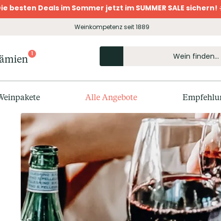
ie besten Deals im Sommer jetzt im SUMMER SALE sichern! 
Weinkompetenz seit 1889
1
rämien
Weinpakete
Alle Angebote
Empfehlu