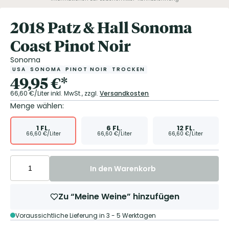
2018 Patz & Hall Sonoma
Coast Pinot Noir
Sonoma
USA
SONOMA
PINOT NOIR
TROCKEN
49,95
€
*
66,60
€/Liter
inkl. MwSt.,
zzgl.
Versandkosten
Menge wählen:
1
FL.
6
FL.
12
FL.
66,60
€/Liter
66,60
€/Liter
66,60
€/Liter
In den Warenkorb
Zu “Meine Weine” hinzufügen
Voraussichtliche Lieferung in 3 - 5 Werktagen