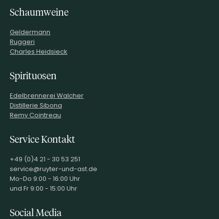
Schaumweine
INHALT (LITER)
0.75
l
Chateau Ste. Michelle,
Geldermann
Paterson &
PRODUZENT / ABFÜLLER / HERSTELLER
Woodinville
Ruggeri
Washington USA
Charles Heidsieck
WEINTYPGESCHMACK
Trocken
EAN
791202097218
Spirituosen
ARTIKELNUMMER
821033
Edelbrennerei Walcher
Distillerie Sibona
Remy Cointreau
Service Kontakt
+49 (0)4 21 - 30 53 251
service@ruyter-und-ast.de
Mo-Do 9:00 - 16:00 Uhr
und Fr 9:00 - 15:00 Uhr
Social Media