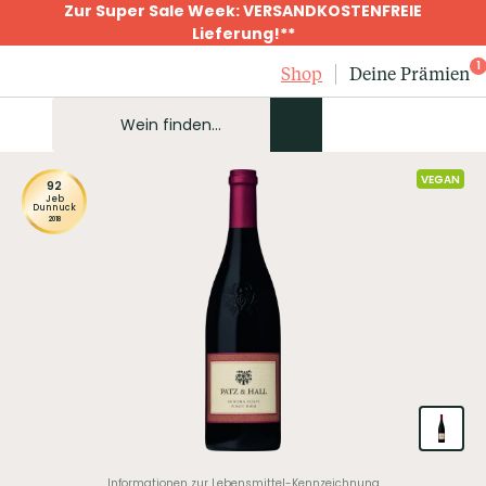
Zur Super Sale Week: VERSANDKOSTENFREIE
Lieferung!**
1
Shop
Deine Prämien
VEGAN
92
Jeb
Dunnuck
2018
Informationen zur Lebensmittel-Kennzeichnung