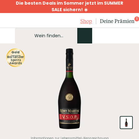
Die besten Deals im Sommer jetzt im SUMMER
SALE sichern! ☀️
1
Shop
Deine Prämien
Gold
Bartender
Spirits
Awards
Informationen zur Lebensmittel-Kennzeichnung