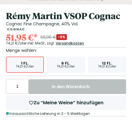
Rémy Martin VSOP Cognac
Cognac Fine Champagne, 40% Vol.
COGNAC
51,95
€
*
56,95
€
-9%
74,21
€/Liter
inkl. MwSt.,
zzgl.
Versandkosten
Menge wählen:
1
FL.
6
FL.
12
FL.
74,21
€/Liter
74,21
€/Liter
74,21
€/Liter
In den Warenkorb
Zu “Meine Weine” hinzufügen
Voraussichtliche Lieferung in 3 - 5 Werktagen