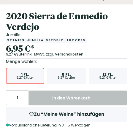
2020 Sierra de Enmedio
Verdejo
Jumilla
SPANIEN
JUMILLA
VERDEJO
TROCKEN
6,95
€
*
9,27
€/Liter
inkl. MwSt.,
zzgl.
Versandkosten
Menge wählen:
1
FL.
6
FL.
12
FL.
9,27
€/Liter
9,27
€/Liter
9,27
€/Liter
In den Warenkorb
Zu “Meine Weine” hinzufügen
Voraussichtliche Lieferung in 3 - 5 Werktagen