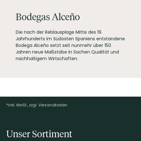
Bodegas Alceño, C/
Duque N.34 30520
Bodegas Alceño
PRODUZENT / ABFÜLLER / HERSTELLER
Jumilla (Murcia)
Spain
WEINTYPGESCHMACK
Trocken
Die nach der Reblausplage Mitte des 19.
Jahrhunderts im Südosten Spaniens entstandene
EAN
8437001739974
Bodega Alceño setzt seit nunmehr über 150
ARTIKELNUMMER
150070
Jahren neue Maßstäbe in Sachen Qualität und
nachhaltigem Wirtschaften.
*inkl. MwSt., zzgl. Versandkosten
Footer-Menü
Unser Sortiment