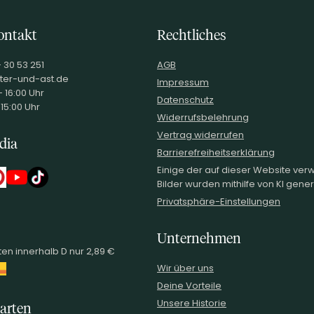
lbergstraße 14-18 67574 Osthofen Deutschland
ontakt
Rechtliches
- 30 53 251
AGB
ter-und-ast.de
Impressum
 16:00 Uhr
Datenschutz
 15:00 Uhr
Widerrufsbelehrung
Vertrag widerrufen
dia
Barrierefreiheitserklärung
Einige der auf dieser Website ve
Bilder wurden mithilfe von KI generi
Privatsphäre-Einstellungen
Unternehmen
en innerhalb D nur 2,89 €
Wir über uns
Deine Vorteile
Unsere Historie
arten