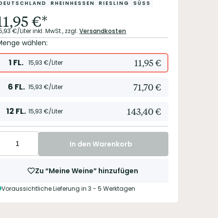
DEUTSCHLAND
RHEINHESSEN
RIESLING
SÜSS
11,95
€
*
5,93
€/Liter
inkl. MwSt.,
zzgl.
Versandkosten
Menge wählen:
1
FL.
11,95
€
15,93
€/Liter
6
FL.
71,70
€
15,93
€/Liter
12
FL.
143,40
€
15,93
€/Liter
In den Warenkorb
Zu “Meine Weine” hinzufügen
Voraussichtliche Lieferung in 3 - 5 Werktagen