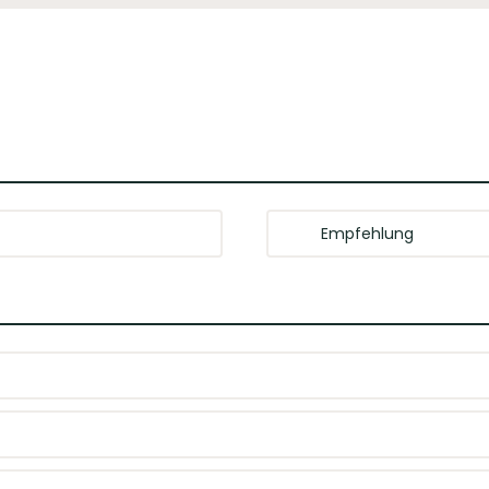
Empfehlung
ch. Harmonisches Spiel aus
Als Aperitif, zu leichten Geri
Der Strauch Blanc »Pur« Sparkling Alkoholfrei aus Rheinhessen be
ch und einem harmonischen Spiel aus Frucht und Säure ist diese