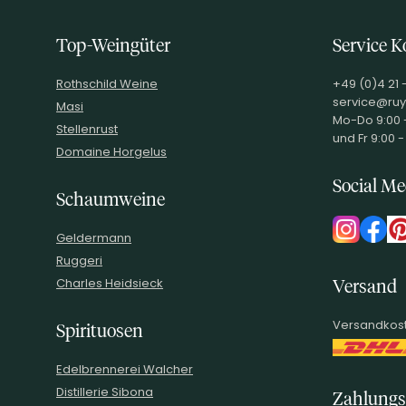
INHALT (LITER)
0.75
l
PRODUZENT / ABFÜLLER /
KvD Sektmanufaktur GmbH, Da
Top-Weingüter
Service K
HERSTELLER
WEINTYPGESCHMACK
Trocken
Rothschild Weine
+49 (0)4 21 
EAN
4280001163881
service@ruy
Masi
Mo-Do 9:00 -
ARTIKELNUMMER
100590
Stellenrust
und Fr 9:00 -
Domaine Horgelus
Social Me
Schaumweine
Geldermann
Ruggeri
Charles Heidsieck
Versand
Versandkost
Spirituosen
Edelbrennerei Walcher
Distillerie Sibona
Zahlungs