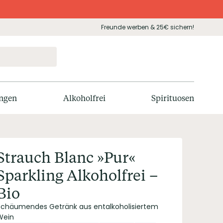
Freunde werben & 25€ sichern!
ngen
Alkoholfrei
Spirituosen
Strauch Blanc »Pur«
Sparkling Alkoholfrei –
Bio
Schäumendes Getränk aus entalkoholisiertem
Wein