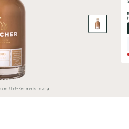
3
B
(
ensmittel-Kennzeichnung