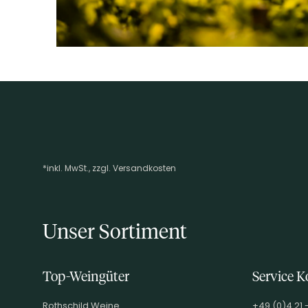
*inkl. MwSt., zzgl. Versandkosten
Footer-Menü
Unser Sortiment
Top-Weingüter
Service K
Rothschild Weine
+49 (0)4 21 