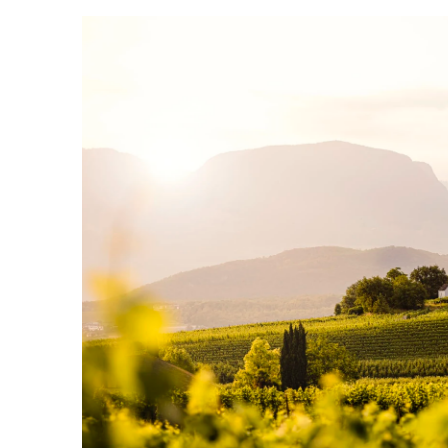
ALKOHOLGEHALT
17.0
% vol
RESTZUCKER
0.0
g/l
GESAMTSÄURE
0.0
g/l
VERSCHLUSSART
Schraubverschluss
ALLERGENE /
Gluten, Milch
INHALTSSTOFFE
PRODUKTTYP
Likör
INHALT (LITER)
0.2
l
PRODUZENT / ABFÜLLER /
Brennerei Alfons Walcher K.G., 
HERSTELLER
EAN
8016448002874
ARTIKELNUMMER
553309