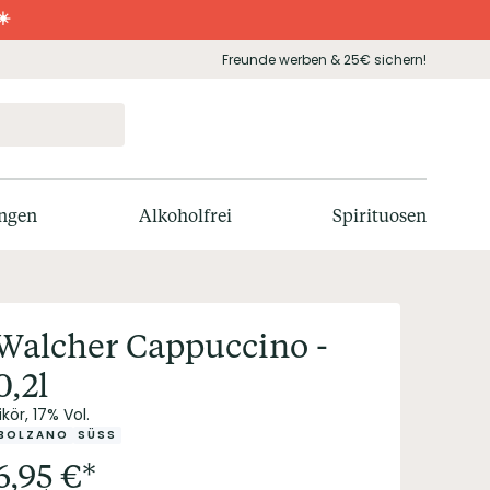
☀️
Freunde werben & 25€ sichern!
ngen
Alkoholfrei
Spirituosen
Walcher Cappuccino -
0,2l
ikör, 17% Vol.
BOLZANO
SÜSS
6,95
€
*