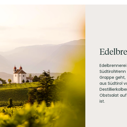
Edelbre
Edelbrennerei 
Pillhofstr. 99, Eppan 39057 - Frangart (BZ) Italien
SüdtirolWenn
Grappe geht, 
aus Südtirol 
Destillierkolb
Obstsalat auf 
ist.