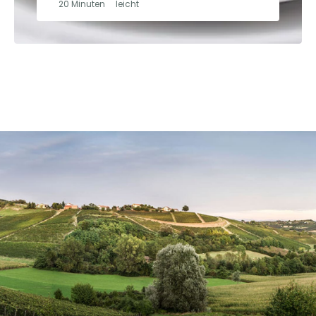
20 Minuten
leicht
68 14053 Canelli
EAN
8026143001799
ARTIKELNUMMER
101653