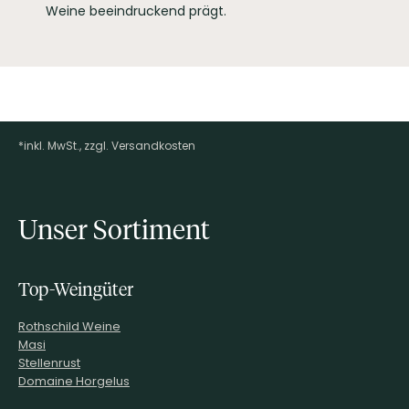
Weine beeindruckend prägt.
*inkl. MwSt., zzgl. Versandkosten
Footer-Menü
Unser Sortiment
Top-Weingüter
Rothschild Weine
Masi
Stellenrust
Domaine Horgelus