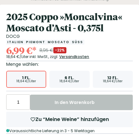
2025 Coppo »Moncalvina«
Moscato d’Asti - 0,375l
DOCG
ITALIEN
PIEMONT
MOSCATO
SÜSS
6,99
€
*
8,95
€
-22%
18,64
€/Liter
inkl. MwSt.,
zzgl.
Versandkosten
Menge wählen:
1
FL.
6
FL.
12
FL.
18,64
€/Liter
18,64
€/Liter
18,64
€/Liter
In den Warenkorb
Zu “Meine Weine” hinzufügen
Voraussichtliche Lieferung in 3 - 5 Werktagen