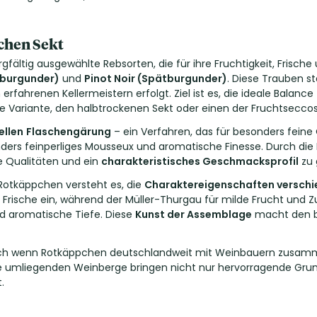
chen Sekt
rgfältig ausgewählte Rebsorten, die für ihre Fruchtigkeit, Frisch
ßburgunder)
und
Pinot Noir (Spätburgunder)
. Diese Trauben 
fahrenen Kellermeistern erfolgt. Ziel ist es, die ideale Balance
e Variante, den halbtrockenen Sekt oder einen der Fruchtseccos
ellen
Flaschengärung
– ein Verfahren, das für besonders feine
ders feinperliges Mousseux und aromatische Finesse. Durch d
e Qualitäten und ein
charakteristisches Geschmacksprofil
zu 
 Rotkäppchen versteht es, die
Charaktereigenschaften verschi
 Frische ein, während der Müller-Thurgau für milde Frucht und Zu
und aromatische Tiefe. Diese
Kunst der Assemblage
macht den be
: Auch wenn Rotkäppchen deutschlandweit mit Weinbauern zusamm
ie umliegenden Weinberge bringen nicht nur hervorragende Grun
.