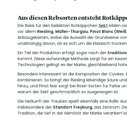
Aus diesen Rebsorten entsteht Rotkäpp
Die Basis für den beliebten Rotkäppchen
Sekt
bilden so
vor allem
Riesling
,
Müller-Thurgau
,
Pinot Blanc (Wei
Anbaugebieten, wobei die Auswahl der Grundweine von er
unabhängig davon, ob es sich um die klassisch trocken
Ein Teil der Produktion erfolgt sogar nach der
tradition
kommt. Diese aufwändige Methode sorgt für ein beson
Technologien gelingt es der Marke, gleichbleibend hoh
Besonders interessant ist die Komposition der Cuvées.
kombinieren. So bringt der Riesling lebendige Säure und
hinzu, und Pinot Noir sorgt bei Rosé-Sorten für Farbe 
warum der Sekt geschmacklich so ausgewogen ist.
Die Herkunft der Trauben spielt ebenfalls eine Rolle
insbesondere der
Standort
Freyburg
, das Zentrum. D
Tradition, die tief in der Identität der Marke verankert ist