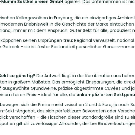
-Mumm Sektkellereien GmbH
agieren. Das Unternehmen ist nic
rischen Kellergewölben in Freyburg, die ein einzigartiges Ambien
er modernen Erlebniswelt in die Geschichte der Marke eintauchen 
and, immer mit dem Anspruch: Guter Sekt für alle, produziert
käppchen seinen Ursprüngen treu: Regional verwurzelt, national
n Getränk – sie ist fester Bestandteil persönlicher Genussmoment
ekt so günstig?
Die Antwort liegt in der Kombination aus hoher
nten in großem Maßstab. Das ermöglicht Einsparungen, die direk
auf ausgewählte Grundweine, präzise abgestimmte Cuvées und jah
nem fairen Preis – ideal für alle, die
unkomplizierten
Sektgenu
ewegen sich die Preise meist zwischen 2 und 4 Euro, je nach S
hen-Sekt-Angebot, das sich perfekt zum Bevorraten oder Versc
erblick verschaffen – die Flaschen dieser Standardgröße sind zu 
käppchen gilt als zuverlässiger Allrounder, der bei Blindverkostu