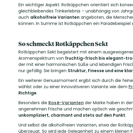
Ein wichtiger Aspekt: Rotkäppchen orientiert sich kon
gleichbleibendes Trinkerlebnis – unabhängig von Jah
auch
alkoholfreie Varianten
angeboten, die Menschen
können. In Summe ist Rotkäppchen ein Paradebeispiel 
So schmeckt Rotkäppchen Sekt
Rotkäppchen Sekt begeistert mit einem ausgewogenen 
Aromenspektrum von
fruchtig-frisch bis elegant-tr
der mit einer harmonischen Süße und lebendigen Frisc
nur gefällig: Sie bringen
Struktur, Finesse und eine kla
Ein weiterer Genussmoment ergibt sich durch die feine 
wählst oder zu einer innovativeren Variante wie dem
F
Richtige
.
Besonders die
Rosé-Varianten
der Marke haben in den 
angenehmen Frische und machen optisch wie geschmackl
unkompliziert, charmant und stets auf den Punkt
.
Und selbst die alkoholfreien Varianten, etwa der Rotkä
überzeugt. So wird jede Gelegenheit zu einem kleinen F