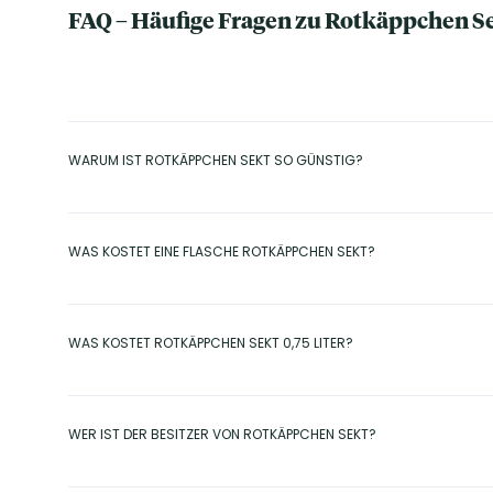
FAQ – Häufige Fragen zu Rotkäppchen S
WARUM IST ROTKÄPPCHEN SEKT SO GÜNSTIG?
Rotkäppchen Sekt überzeugt durch ein exzellentes Preis-Genuss-
nutzt effiziente Prozesse, um qualitativ hochwertige Produkte zu
WAS KOSTET EINE FLASCHE ROTKÄPPCHEN SEKT?
Abstriche zu machen.
Eine Standardflasche mit 0,75 Liter liegt je nach Sorte und Anbi
regelmäßig attraktive Angebote, auch im praktischen Mehrfac
WAS KOSTET ROTKÄPPCHEN SEKT 0,75 LITER?
Die 0,75-Liter-Flasche – das klassische Format – kostet bei Club
Sorte und Aktion. Gelegentlich findest du auch reduzierte Ang
WER IST DER BESITZER VON ROTKÄPPCHEN SEKT?