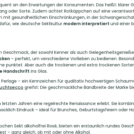
sequent an den Erwartungen der Konsumenten. Das heißt: klarer
rgang oder Sorte. Zudem achtet Rotkäppchen auf eine verantwor
 mit gesundheitlichen Einschränkungen, in der Schwangerschaf
dafür, wie deutsche Sektkultur
modern interpretiert
und einer 
Geschmack, der sowohl Kenner als auch Gelegenheitsgenießer 
ocken
– perfekt, um verschiedene Vorlieben zu bedienen. Besonde
he punktet. Aber auch die trockenen und extra trockenen Sorte
re Handschrift
ins Glas.
Perlage – ein Kennzeichen für qualitativ hochwertigen Schaumwei
ruchtsecco
greifst: Die geschmackliche Bandbreite der Marke bi
letzten Jahren eine regelrechte Renaissance erlebt. Sie kombini
ich Eindruck – ideal für Brunches, Geburtstagsfeiern oder Hoc
ppchen Sekt alkoholfrei Rosé, bieten ein erstaunlich rundes Gesc
est – ganz gleich, ob mit oder ohne Alkohol.