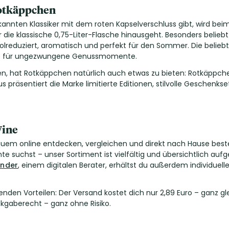
Rotkäppchen
nten Klassiker mit dem roten Kapselverschluss gibt, wird beim B
r die klassische 0,75-Liter-Flasche hinausgeht. Besonders belieb
olreduziert, aromatisch und perfekt für den Sommer. Die belieb
tive für ungezwungene Genussmomente.
ten, hat Rotkäppchen natürlich auch etwas zu bieten: Rotkäppc
us präsentiert die Marke limitierte Editionen, stilvolle Gesch
Wine
em online entdecken, vergleichen und direkt nach Hause bestel
te suchst – unser Sortiment ist vielfältig und übersichtlich auf
inder
, einem digitalen Berater, erhältst du außerdem individuel
nden Vorteilen: Der Versand kostet dich nur 2,89 Euro – ganz gleic
kgaberecht – ganz ohne Risiko.