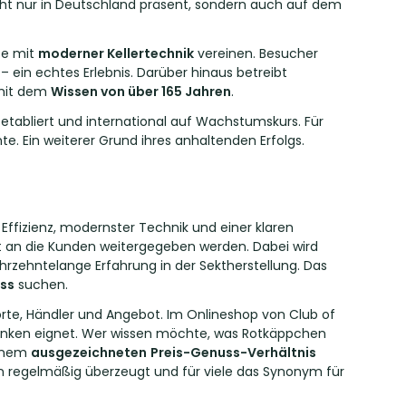
ht nur in Deutschland präsent, sondern auch auf dem
te mit
moderner Kellertechnik
vereinen. Besucher
– ein echtes Erlebnis. Darüber hinaus betreibt
 mit dem
Wissen von über 165 Jahren
.
 etabliert und international auf Wachstumskurs. Für
e. Ein weiterer Grund ihres anhaltenden Erfolgs.
 Effizienz, modernster Technik und einer klaren
t an die Kunden weitergegeben werden. Dabei wird
rzehntelange Erfahrung in der Sektherstellung. Das
ss
suchen.
orte, Händler und Angebot. Im Onlineshop von Club of
henken eignet. Wer wissen möchte, was Rotkäppchen
einem
ausgezeichneten
Preis-Genuss-Verhältnis
ngen regelmäßig überzeugt und für viele das Synonym für