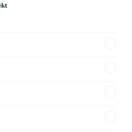
ekt
Verhältnis. Die Sektkellerei produziert in großen Mengen und
 erschwinglichen Preisen anzubieten – ohne bei der Qualität
eter meist zwischen 2 und 5 Euro. Bei Club of Wine findest du
hpack.
 of Wine regulär 4,95 Euro, der Preis ist jedoch abhängig von
ebote mit Mengenrabatt.