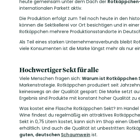
heute gemeinsam unter dem Dach der
Rotkäppchen
internationalen Parkett aktiv.
Die Produktion erfolgt zum Teil noch heute in den histo
können die Sektkellerei vor Ort besichtigen und in ein
Rotkäppchen mehrere Produktionsstandorte in Deutschl
Als Teil eines starken Unternehmensverbunds bleibt Rot
viele Konsumenten ist die Marke längst mehr als nur ei
Hochwertiger Sekt für alle
Viele Menschen fragen sich:
Warum ist Rotkäppchen S
Markenstrategie. Rotkäppchen produziert seit Jahrzeh
keineswegs an der Qualität gespart: Die Marke setzt 
Ergebnis sind Produkte mit konstant hoher Qualität zu ei
Was kostet eine Flasche Rotkäppchen Sekt? Im Handel b
Wine findest du regelmäßig ein attraktives Rotkäppc
Sekt in 0,75 Litern kostet, kann sich im Shop einen Üb
erhältlich. Und auch die Qualität ist unbestritten: Rot
guten, deutschen
Schaumwein
ist.