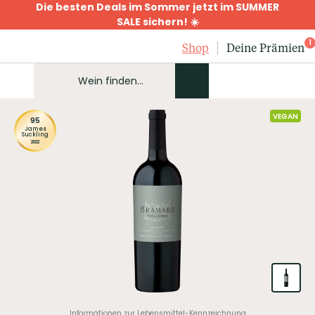
Die besten Deals im Sommer jetzt im SUMMER
SALE sichern! ☀️
1
Shop
Deine Prämien
VEGAN
95
James
Suckling
2022
Informationen zur Lebensmittel-Kennzeichnung