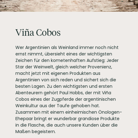
Viña Cobos, Costa
Flores y Ruta 7,
PRODUZENT / ABFÜLLER / HERSTELLER
Perdriel, Luján de
Cuyo - Mendoza -
Argentina
Viña Cobos
WEINTYPGESCHMACK
Trocken
EAN
7798145140110
Wer Argentinien als Weinland immer noch nicht
ARTIKELNUMMER
152028
ernst nimmt, übersieht eines der wichtigsten
Zeichen für den kometenhaften Aufstieg: Jeder
Star der Weinwelt, gleich welcher Provenienz,
macht jetzt mit eigenen Produkten aus
Argentinien von sich reden und sichert sich die
besten Lagen. Zu den wichtigsten und ersten
Abenteurern gehört Paul Hobbs, der mit Viña
Cobos eines der Zugpferde der argentinischen
Weinkultur aus der Taufe gehoben hat.
Zusammen mit einem einheimischen Önologen-
Ehepaar bringt er wunderbar grandiose Produkte
in die Flasche, die auch unsere Kunden über die
Maßen begeistern.