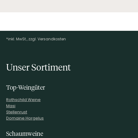
*inkl. MwSt., zzgl. Versandkosten
Footer-Menü
Unser Sortiment
Top-Weingüter
Rothschild Weine
Masi
Stellenrust
Domaine Horgelus
Schaumweine