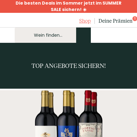
Die besten Deals im Sommer jetzt im SUMMER
SALE sichern! ☀️
1
Shop
Deine Prämien
TOP ANGEBOTE SICHERN!