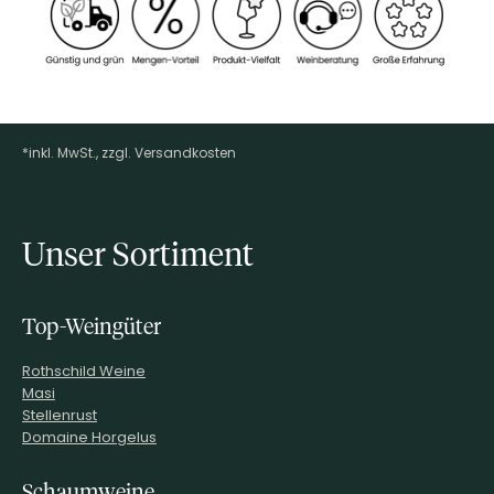
*inkl. MwSt., zzgl. Versandkosten
Footer-Menü
Unser Sortiment
Top-Weingüter
Rothschild Weine
Masi
Stellenrust
Domaine Horgelus
Schaumweine