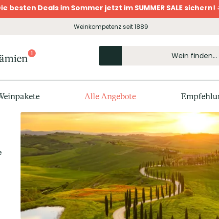
ie besten Deals im Sommer jetzt im SUMMER SALE sichern! 
Weinkompetenz seit 1889
1
rämien
Weinpakete
Alle Angebote
Empfehlu
e