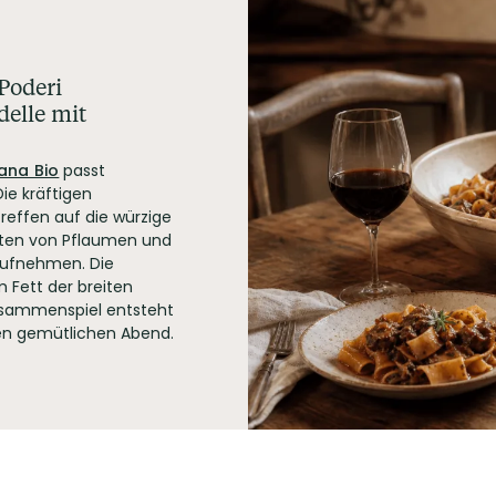
 Poderi
delle mit
cana Bio
passt
ie kräftigen
reffen auf die würzige
oten von Pflaumen und
aufnehmen. Die
Fett der breiten
usammenspiel entsteht
nen gemütlichen Abend.