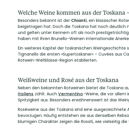
Welche Weine kommen aus der Toskana – 
Besonders bekannt ist der
Chianti
, ein klassischer Ro
beigetragen hat. Doch die Toskana hat noch deutlich 
und gelten unter Kennern oft als noch prestigeträchtige
haben mit ihren Brunello-Weinen internationale Aner
Ein weiteres Kapitel der toskanischen Weingeschichte 
Tignanello die ersten »Supertoskaner« – Cuvées aus Cab
Rotwein-Weltklasse-Region etablierten.
Weißweine und Rosé aus der Toskana
Neben den bekannten Rotweinen bietet die Toskana au
Italiens
zählt. Auch
Vermentino
-Weine, die vor allem 
Spritzigkeit aus. Besonders erwähnenswert ist das Wei
Roséweine aus der Toskana sind eine ausgezeichnete Alt
bevorzugen. Häufig entstehen sie aus denselben Rebso
blumigen Charakter zeigen die Rosati, wie vielseitig die