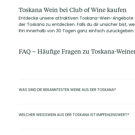
Toskana Wein bei Club of Wine kaufen
Entdecke unsere attraktiven Toskana-Wein-Angebote bei
der Toskana zu entdecken. Falls du dir unsicher bist, welc
ihn innerhalb von 30 Tagen ganz einfach zurückgeben. 
FAQ – Häufige Fragen zu Toskana-Weine
WAS SIND DIE BEKANNTESTEN WEINE AUS DER TOSKANA?
Zu den bekanntesten Rotweinen zählen Chianti, Brunello di Mon
der Bolgheri-Region. Bei Weißwein ist der Vernaccia di San Gi
WELCHER WEISSWEIN AUS DER TOSKANA IST EMPFEHLENSWERT?
Der Vernaccia di San Gimignano DOCG gilt als einer der beste