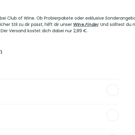
 Club of Wine. Ob Probierpakete oder exklusive Sonderangebote 
her Stil zu dir passt, hilft dir unser
Wine.
Finder
. Und solltest du
Der Versand kostet dich dabei nur 2,89 €.
n
talcino, Vino Nobile di Montepulciano und die Supertoskaner aus
mignano das bekannteste Beispiel.
n Weißweine Italiens. Auch Vermentino-Weine aus den