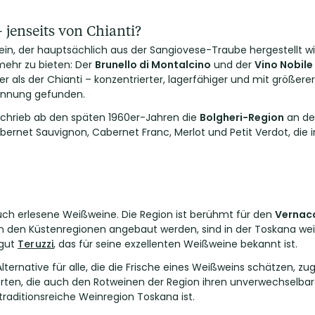
jenseits von Chianti?
twein, der hauptsächlich aus der Sangiovese-Traube hergestellt
mehr zu bieten: Der
Brunello di Montalcino
und der
Vino Nobile
r als der Chianti – konzentrierter, lagerfähiger und mit größere
kennung gefunden.
schrieb ab den späten 1960er-Jahren die
Bolgheri-Region
an der
ernet Sauvignon, Cabernet Franc, Merlot und Petit Verdot, die i
ch erlesene Weißweine. Die Region ist berühmt für den
Vernacc
in den Küstenregionen angebaut werden, sind in der Toskana weit
ngut
Teruzzi
, das für seine exzellenten Weißweine bekannt ist.
ernative für alle, die die Frische eines Weißweins schätzen, zug
rten, die auch den Rotweinen der Region ihren unverwechselbare
 traditionsreiche Weinregion Toskana ist.