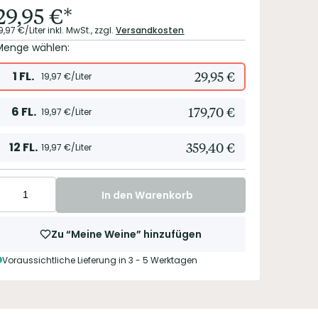
29,95
€
*
9,97
€/Liter
inkl. MwSt.,
zzgl.
Versandkosten
Menge wählen:
1
FL.
29,95
€
19,97
€/Liter
6
FL.
179,70
€
19,97
€/Liter
12
FL.
359,40
€
19,97
€/Liter
In den Warenkorb
Zu “Meine Weine” hinzufügen
Voraussichtliche Lieferung in 3 - 5 Werktagen