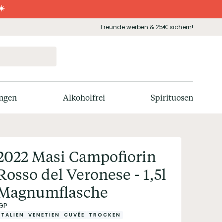
☀️
Freunde werben & 25€ sichern!
ngen
Alkoholfrei
Spirituosen
2022 Masi Campofiorin
Rosso del Veronese - 1,5l
Magnumflasche
IGP
ITALIEN
VENETIEN
CUVÉE
TROCKEN