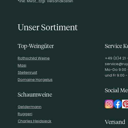
*inkl. MwSt., zzgl. Versandkosten
Footer-Menü
Unser Sortiment
Top-Weingüter
Service K
Rothschild Weine
+49 (0)4 21 
service@ruy
Masi
Mo-Do 9:00 -
Stellenrust
und Fr 9:00 -
Domaine Horgelus
Social Me
Schaumweine
Geldermann
Ruggeri
Charles Heidsieck
Versand