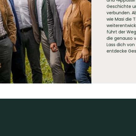
und »Appassim
Geschichte u
verbunden. Ab
wie Masi die T
eleone 26 I37015 Sant'Ambrogio di Valpolicella (VR)
weiterentwick
führt der Weg
die genauso v
Lass dich von
entdecke Ges