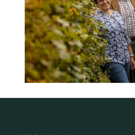
PRODUKTTYP
Rotwein, vegan
INHALT (LITER)
1.5
l
PRODUZENT / ABFÜLLER /
Masi Agricola S.P.A., Via Mont
HERSTELLER
WEINTYPGESCHMACK
Trocken
EAN
8002062000419
ARTIKELNUMMER
125655