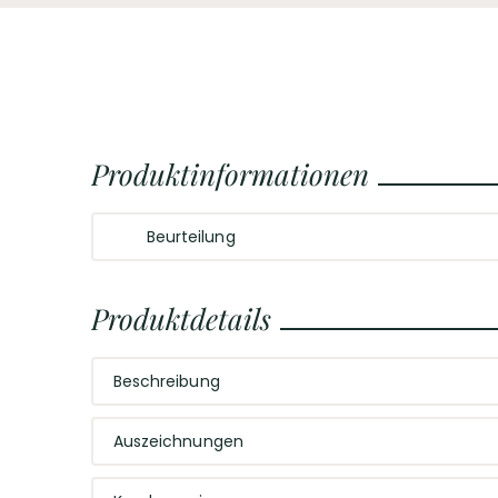
Produktinformationen
Beurteilung
Im Duft maritime Noten sowie eine perfekte Balance
Noten und süßen Gewürzen. Ein voller Geschmack m
Produktdetails
Mit einem dezenten Hauch Orange, Mango und Bana
der langen Fassreifung.
Beschreibung
Ein vielschichtiger Scotch mit maritimen Aromen
Auszeichnungen
Dieser Scotch »Port Charlotte 10 Year Old« betört a
Jahren Reifezeit auf Islay, am Ufer des Loch Indaal
Karamell-Fudge, Spuren von Vanillesauce sowie an