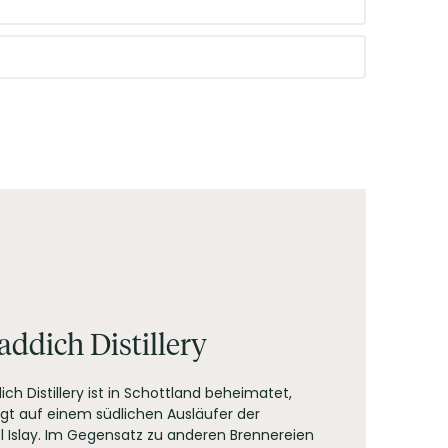
n Thymian, Heidekraut und Grasnelke begleitet
b des Meininger Verlags. Bewertet werden
it Medaillen (Großes Gold, Gold, Silber)
en von reifen Äpfeln und Aprikosen sowie einen
le, wie es sich für einen Port Charlotte
Casks und zu 25% in französische 2nd-Fill-
addich Distillery
ich Distillery ist in Schottland beheimatet,
t auf einem südlichen Ausläufer der
l Islay. Im Gegensatz zu anderen Brennereien