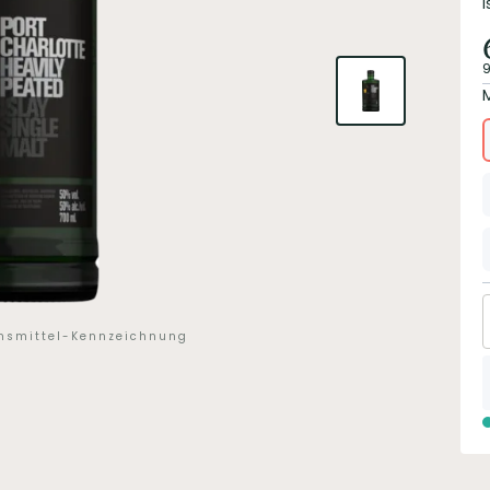
I
9
ensmittel-Kennzeichnung