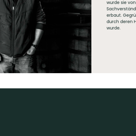
wurde sie vo
Sachverständn
erbaut. Gegrü
durch deren H
wurde.