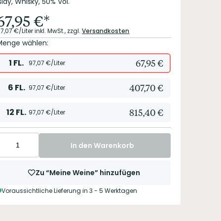
slay, Whisky, 50% Vol.
67,95
€
*
7,07
€/Liter
inkl. MwSt.,
zzgl.
Versandkosten
Menge wählen:
1
FL.
67,95
€
97,07
€/Liter
6
FL.
407,70
€
97,07
€/Liter
12
FL.
815,40
€
97,07
€/Liter
In den Warenkorb
Zu “Meine Weine” hinzufügen
Voraussichtliche Lieferung in 3 - 5 Werktagen