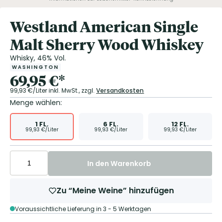
Westland American Single
Malt Sherry Wood Whiskey
Whisky, 46% Vol.
WASHINGTON
69,95
€
*
99,93
€/Liter
inkl. MwSt.,
zzgl.
Versandkosten
Menge wählen:
1
FL.
6
FL.
12
FL.
99,93
€/Liter
99,93
€/Liter
99,93
€/Liter
In den Warenkorb
Zu “Meine Weine” hinzufügen
Voraussichtliche Lieferung in 3 - 5 Werktagen