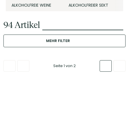
ALKOHOLFREIE WEINE
ALKOHOLFREIER SEKT
A
94
Artikel
MEHR FILTER
Seite 1 von 2