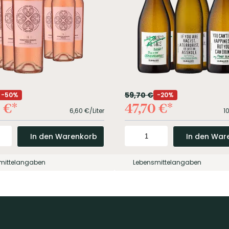
59,70
€
50%
20%
0
€
47,70
€
6,60
€/Liter
1
In den Warenkorb
In den War
mittelangaben
Lebensmittelangaben