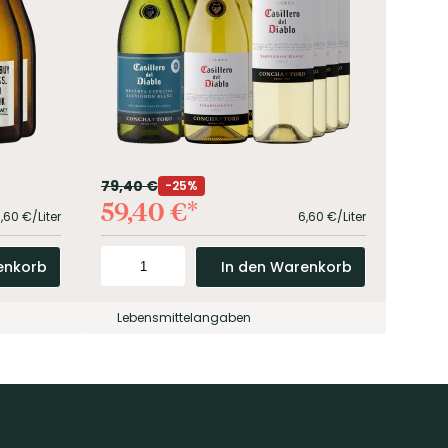
79,40
€
99,4
25%
59,40
€
51,
0,60
€/Liter
6,60
€/Liter
enkorb
In den Warenkorb
Lebensmittelangaben
Leb