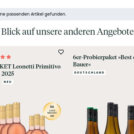
ine passenden Artikel gefunden.
n Blick auf unsere anderen Angebote
6er-Probierpaket »Best 
Bauer«
KET Leonetti Primitivo
 2025
DEUTSCHLAND
NEU
96
Luca
Maroni
2025