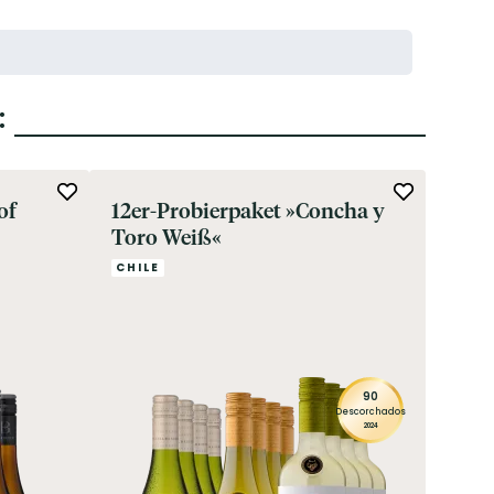
:
of
12er-Probierpaket »Concha y
2025
Toro Weiß«
& Sa
Vorr
CHILE
Ritz
FRAN
»Vin
90
Descorchados
2024