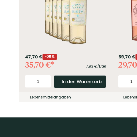
47,70
€
59,70
€
25%
35,70
€
29,7
7,93
€/Liter
In den Warenkorb
Lebensmittelangaben
Lebens