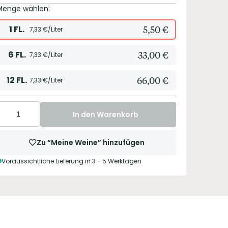
Menge wählen:
1
FL.
5,50
€
7,33
€/Liter
6
FL.
33,00
€
7,33
€/Liter
12
FL.
66,00
€
7,33
€/Liter
In den Warenkorb
Zu “Meine Weine” hinzufügen
Voraussichtliche Lieferung in 3 - 5 Werktagen