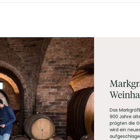
insäure und/oder Äpfelsäure, Stabilisator: enthält Citronensäure und/o
Markgrä
Weinha
Das Markgräfl
900 Jahre alt
prägten die G
nhaus GmbH, Schloss Salem 88682 Salem
wird ein neue
aufgeschlage