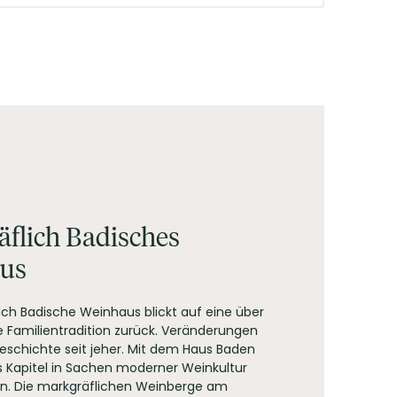
der Gummiarabikum und/oder Carboxymethylcellulose,
flich Badisches
us
ich Badische Weinhaus blickt auf eine über
e Familientradition zurück. Veränderungen
eschichte seit jeher. Mit dem Haus Baden
s Kapitel in Sachen moderner Weinkultur
n. Die markgräflichen Weinberge am