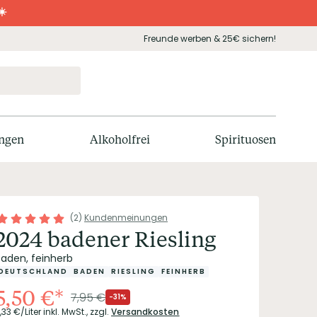
☀️
Freunde werben & 25€ sichern!
ngen
Alkoholfrei
Spirituosen
(
2
)
Kundenmeinungen
2024 badener Riesling
Baden, feinherb
DEUTSCHLAND
BADEN
RIESLING
FEINHERB
5,50
€
*
7,95
€
-31%
,33
€/Liter
inkl. MwSt.,
zzgl.
Versandkosten