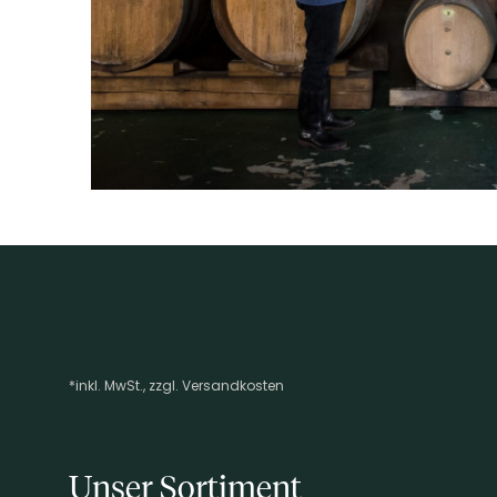
ARTIKELNUMMER
585901
*inkl. MwSt., zzgl. Versandkosten
Footer-Menü
Unser Sortiment