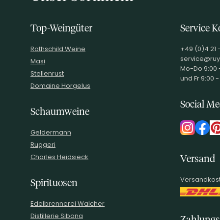
Top-Weingüter
Service K
Rothschild Weine
+49 (0)4 21 
service@ruy
Masi
Mo-Do 9:00 -
Stellenrust
und Fr 9:00 -
Domaine Horgelus
Social Me
Schaumweine
Geldermann
Ruggeri
Charles Heidsieck
Versand
Versandkost
Spirituosen
Edelbrennerei Walcher
Distillerie Sibona
Zahlungs