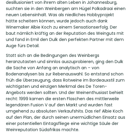
desillusioniert von ihrem alten Leben in Johannesburg,
suchten sie in den Weinbergen am Hügel Polkadraai einen
neuen Lebensinhalt. Was als niedliches Hobbyprojekt
hätte scheitern können, wurde jedoch auch dank
Winemaker Albie Koch zu einem Sensationserfolg. Der
baut nämlich kräftig an der Reputation des Weinguts mit
und fand in Emil den Dulk den perfekten Partner mit dem
Auge fürs Detail.
Statt sich an die Bedingungen des Weinbergs
heranzutasten und sinnlos auszuprobieren, ging den Dulk
die Sache von Anfang an analytisch an – von
Bodenanalysen bis zur Rebenauswahl. So entstand schon
früh die Überzeugung, dass Rotweine im Bordeauxstil zum
wichtigsten und einzigen Merkmal des De Toren-
Angebots werden sollten. Und der Weinenthusiast behielt
recht: 1999 kamen die ersten Flaschen des mittlerweile
legendären Fusion V auf den Markt und wurden fast
umgehend zu absoluten Verkaufshits. Das rief Albie Koch
auf den Plan, der durch seinen unermüdlichen Einsatz aus
einer potentiellen Eintagsfliege eine wichtige Säule der
Weinreputation Südafrikas machte.