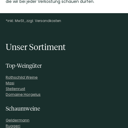
die wir bei jeder Verkostung schauen dürfen.
*inkl. MwSt., zzgl. Versandkosten
Footer-Menü
Unser Sortiment
Top-Weingüter
Rothschild Weine
Masi
Stellenrust
Domaine Horgelus
Schaumweine
Geldermann
Ruggeri