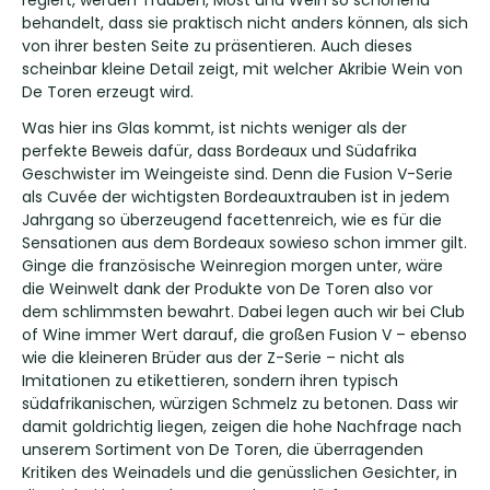
regiert, werden Trauben, Most und Wein so schonend
behandelt, dass sie praktisch nicht anders können, als sich
von ihrer besten Seite zu präsentieren. Auch dieses
scheinbar kleine Detail zeigt, mit welcher Akribie Wein von
De Toren erzeugt wird.
Was hier ins Glas kommt, ist nichts weniger als der
perfekte Beweis dafür, dass Bordeaux und Südafrika
Geschwister im Weingeiste sind. Denn die Fusion V-Serie
als Cuvée der wichtigsten Bordeauxtrauben ist in jedem
Jahrgang so überzeugend facettenreich, wie es für die
Sensationen aus dem Bordeaux sowieso schon immer gilt.
Ginge die französische Weinregion morgen unter, wäre
die Weinwelt dank der Produkte von De Toren also vor
dem schlimmsten bewahrt. Dabei legen auch wir bei Club
of Wine immer Wert darauf, die großen Fusion V – ebenso
wie die kleineren Brüder aus der Z-Serie – nicht als
Imitationen zu etikettieren, sondern ihren typisch
südafrikanischen, würzigen Schmelz zu betonen. Dass wir
damit goldrichtig liegen, zeigen die hohe Nachfrage nach
unserem Sortiment von De Toren, die überragenden
Kritiken des Weinadels und die genüsslichen Gesichter, in