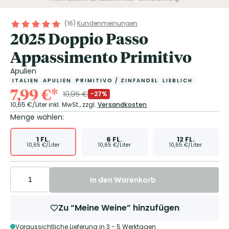
(
16
)
Kundenmeinungen
2025 Doppio Passo
Appassimento Primitivo
Apulien
ITALIEN
APULIEN
PRIMITIVO / ZINFANDEL
LIEBLICH
7,99
€
*
10,95
€
-27%
10,65
€/Liter
inkl. MwSt.,
zzgl.
Versandkosten
Menge wählen:
1
FL.
6
FL.
12
FL.
10,65
€/Liter
10,65
€/Liter
10,65
€/Liter
In den Warenkorb
Zu “Meine Weine” hinzufügen
Voraussichtliche Lieferung in 3 - 5 Werktagen