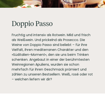
C.V.B.C.& C. S.P.A.,
PRODUZENT / ABFÜLLER / HERSTELLER
30020 FOSSALTA DI
PIAVE ITALIA
EAN
4002859121185
Doppio Passo
ARTIKELNUMMER
121185
Fruchtig und intensiv als Rotwein. Mild und frisch
als Weißwein. Und prickelnd als Prosecco. Die
Weine von Doppio Passo sind beliebt – für ihre
Vielfalt, ihren mediterranen Charakter und den
»Süditalien-Moment«, den sie uns beim Trinken
schenken. Angebaut in einer der berühmtesten
Weinregionen Apuliens, wurden sie schon
mehrfach für ihren Geschmack prämiert und
zählen zu unseren Bestsellern. Weiß, rosé oder rot
– welchen liefern wir dir?