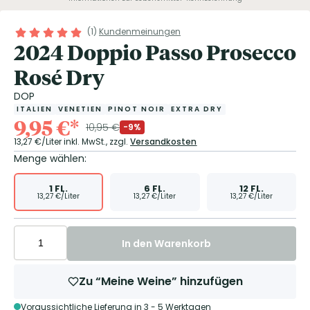
(
1
)
Kundenmeinungen
2024 Doppio Passo Prosecco
Rosé Dry
DOP
ITALIEN
VENETIEN
PINOT NOIR
EXTRA DRY
9,95
€
*
10,95
€
-9%
13,27
€/Liter
inkl. MwSt.,
zzgl.
Versandkosten
Menge wählen:
1
FL.
6
FL.
12
FL.
13,27
€/Liter
13,27
€/Liter
13,27
€/Liter
In den Warenkorb
Zu “Meine Weine” hinzufügen
Voraussichtliche Lieferung in 3 - 5 Werktagen