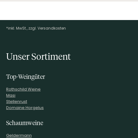
*inkl. MwSt., zzgl. Versandkosten
Footer-Menü
Unser Sortiment
Top-Weingüter
Rothschild Weine
Masi
Stellenrust
Domaine Horgelus
Schaumweine
Geldermann