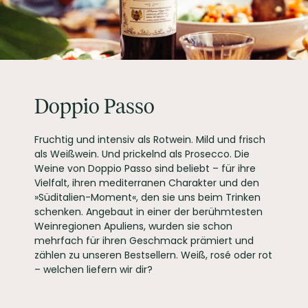
ALLERGENE / INHALTSSTOFFE
Sulfite
PRODUKTTYP
Prosecco
INHALT (LITER)
0.75
l
Botter S.P.A., 30020
PRODUZENT / ABFÜLLER / HERSTELLER
FOSSALTA DI PIAVE
ITALIA
Doppio Passo
WEINTYPGESCHMACK
Extra Dry
EAN
4002859121772
Fruchtig und intensiv als Rotwein. Mild und frisch
ARTIKELNUMMER
121772
als Weißwein. Und prickelnd als Prosecco. Die
Weine von Doppio Passo sind beliebt – für ihre
Vielfalt, ihren mediterranen Charakter und den
»Süditalien-Moment«, den sie uns beim Trinken
schenken. Angebaut in einer der berühmtesten
Weinregionen Apuliens, wurden sie schon
mehrfach für ihren Geschmack prämiert und
zählen zu unseren Bestsellern. Weiß, rosé oder rot
– welchen liefern wir dir?