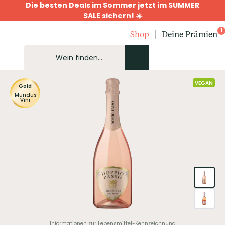
Die besten Deals im Sommer jetzt im SUMMER
SALE sichern! ☀️
1
Shop
Deine Prämien
VEGAN
Gold
Mundus
Vini
Informationen zur Lebensmittel-Kennzeichnung