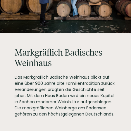
LAGERFÄHIGKEIT
bis zu 2 Jahre
ALLERGENE / INHALTSSTOFFE
Sulfite
PRODUKTTYP
Weißwein
INHALT (LITER)
0.75
l
Weingut Markgraf
Abfüllung kann unter Schutzatmosphäre erfolgen
PRODUZENT / ABFÜLLER / HERSTELLER
von Baden, Schloss
Salem 88682 Salem
WEINTYPGESCHMACK
Trocken
Markgräflich Badisches
EAN
4061443550008
Weinhaus
ARTIKELNUMMER
55000
Das Markgräflich Badische Weinhaus blickt auf
eine über 900 Jahre alte Familientradition zurück.
Veränderungen prägten die Geschichte seit
jeher. Mit dem Haus Baden wird ein neues Kapitel
in Sachen moderner Weinkultur aufgeschlagen.
Die markgräflichen Weinberge am Bodensee
gehören zu den höchstgelegenen Deutschlands.