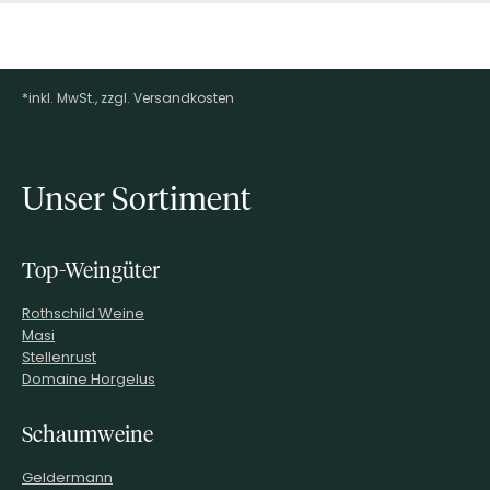
*inkl. MwSt., zzgl. Versandkosten
Footer-Menü
Unser Sortiment
Top-Weingüter
Rothschild Weine
Masi
Stellenrust
Domaine Horgelus
Schaumweine
Geldermann