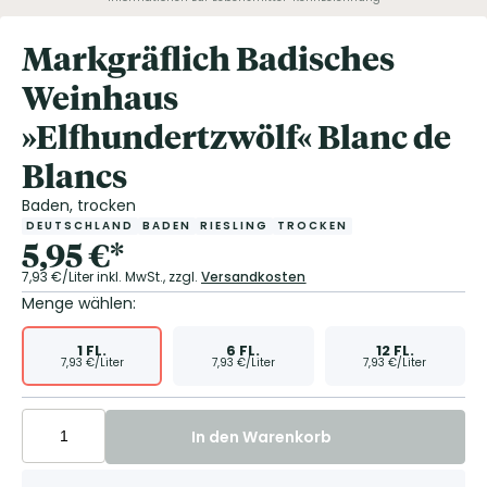
Markgräflich Badisches
Weinhaus
»Elfhundertzwölf« Blanc de
Blancs
Baden, trocken
DEUTSCHLAND
BADEN
RIESLING
TROCKEN
5,95
€
*
7,93
€/Liter
inkl. MwSt.,
zzgl.
Versandkosten
Menge wählen:
1
FL.
6
FL.
12
FL.
7,93
€/Liter
7,93
€/Liter
7,93
€/Liter
In den Warenkorb