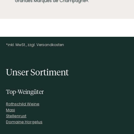
Grandes Marques de Champagne«.
*inkl. MwSt., zzgl. Versandkosten
Footer-Menü
Unser Sortiment
Top-Weingüter
Rothschild Weine
Masi
Stellenrust
Domaine Horgelus