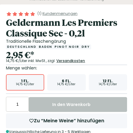
(
1
)
Kundenmeinungen
Geldermann Les Premiers
Classique Sec - 0,2l
Traditionelle Flaschengärung
DEUTSCHLAND
BADEN
PINOT NOIR
DRY
2,95
€
*
14,75
€/Liter
inkl. MwSt.,
zzgl.
Versandkosten
Menge wählen:
1
FL.
6
FL.
12
FL.
14,75
€/Liter
14,75
€/Liter
14,75
€/Liter
In den Warenkorb
Zu “Meine Weine” hinzufügen
Voraussichtliche Lieferung in 3 - 5 Werktagen