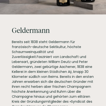
Privatsektkellerei
PRODUZENT / ABFÜLLER / HERSTELLER
GmbH, Am
Schlossberg 1 79206
Breisach am Rhein
EAN
4008982682074
Abfüllung kann unter Schutzatmosphäre erfolgen
ARTIKELNUMMER
168287
Geldermann
Bereits seit 1838 steht Geldermann für
französisch-deutsche Sektkultur, höchste
Schaumweinqualität und
Zuverlässigkeit.Fasziniert von Landschaft und
Lebensart, gründeten William Deutz und Peter
Geldermann, zwei gebürtige Aachener, 1838 eine
Kellerei in dem kleinen Städtchen Aÿ, knapp 30
Kilometer südlich von Reims. Bereits in den ersten
Jahren erwarben sich die deutschen Gründer mit
ihren recht herben aber frischen Champagnern
höchste Anerkennung und Ruhm über die
Champagne hinaus und gehörten zum elitären
Kreis der Gründungsmitglieder des »Syndicat des